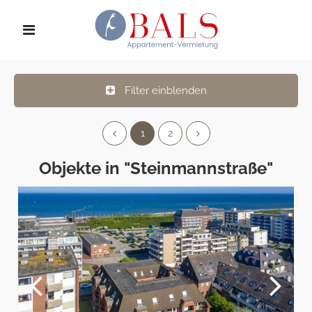
Filter einblenden
1
2
Objekte in "Steinmannstraße"