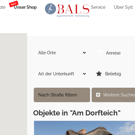
NEU
ote
Unser Shop
Service
Über Sylt
Alle Orte
Art der Unterkunft
Beliebig
Nach Straße filtern
Weitere Suchkr
Objekte in "Am Dorfteich"