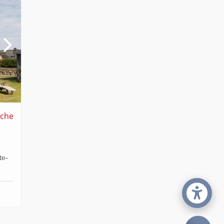
che
te-