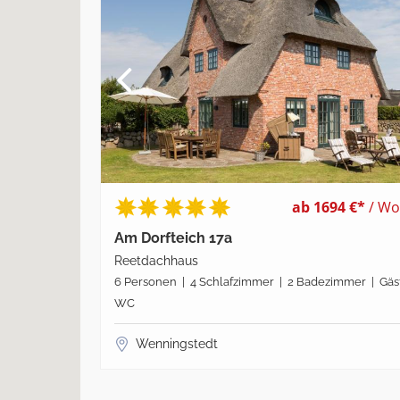
ab 1694 €*
/ Wo
Am Dorfteich 17a
Reetdachhaus
6 Personen | 4 Schlafzimmer | 2 Badezimmer | Gäs
WC
Wenningstedt