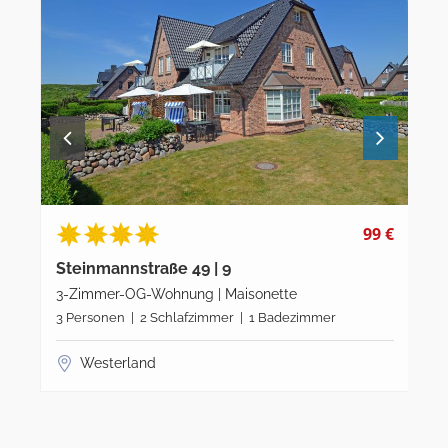
9 €
124 €
Steinmannstraße 49 | 3
Ste
3-Zimmer-EG-Wohnung | Maisonette
3-Z
4 Personen | 2 Schlafzimmer | 1 Badezimmer | Gäste
3 P
WC
Westerland