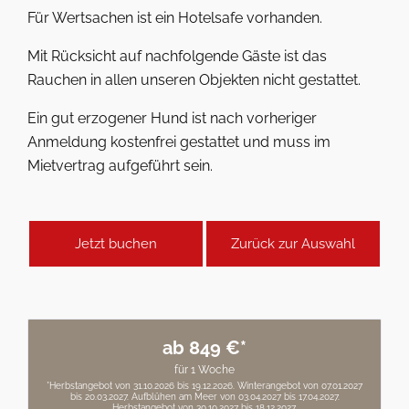
Für Wertsachen ist ein Hotelsafe vorhanden.
Mit Rücksicht auf nachfolgende Gäste ist das
Rauchen in allen unseren Objekten nicht gestattet.
Ein gut erzogener Hund ist nach vorheriger
Anmeldung kostenfrei gestattet und muss im
Mietvertrag aufgeführt sein.
Jetzt buchen
Zurück zur Auswahl
ab 849 €*
für 1 Woche
*Herbstangebot von 31.10.2026 bis 19.12.2026. Winterangebot von 07.01.2027
bis 20.03.2027. Aufblühen am Meer von 03.04.2027 bis 17.04.2027.
Herbstangebot von 30.10.2027 bis 18.12.2027.