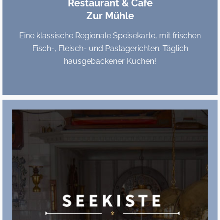
Restaurant & Café
Zur Mühle
Eine klassische Regionale Speisekarte, mit frischen
Fisch-, Fleisch- und Pastagerichten. Täglich
hausgebackener Kuchen!