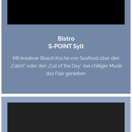
Bistro
S-POINT Sylt
Mit kreativer Beach Küche von Seafood über den
„Catch“ oder den „Cut of the Day“-bei chilliger Musik
das Flair genießen.