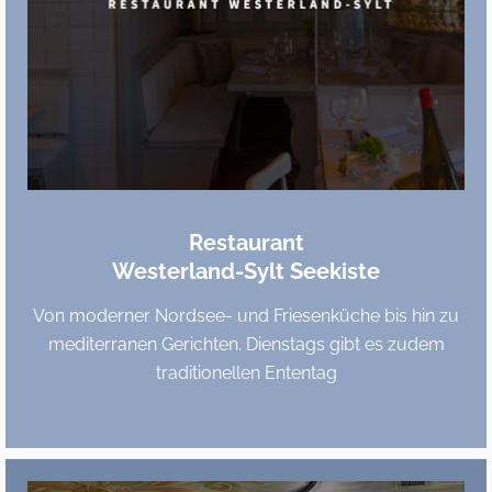
Restaurant
Westerland-Sylt Seekiste
Von moderner Nordsee- und Friesenküche bis hin zu
mediterranen Gerichten. Dienstags gibt es zudem
traditionellen Ententag