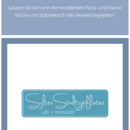
Lassen Sie sich von der exzellenten Flora- und Fauna
Küche von Spitzenkoch Nils Henkel begeistern.