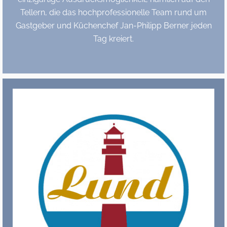
Tellern, die das hochprofessionelle Team rund um
Gastgeber und Küchenchef Jan-Philipp Berner jeden
Tag kreiert.