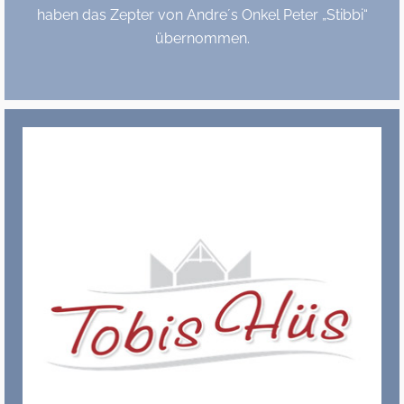
haben das Zepter von Andre´s Onkel Peter „Stibbi“
übernommen.