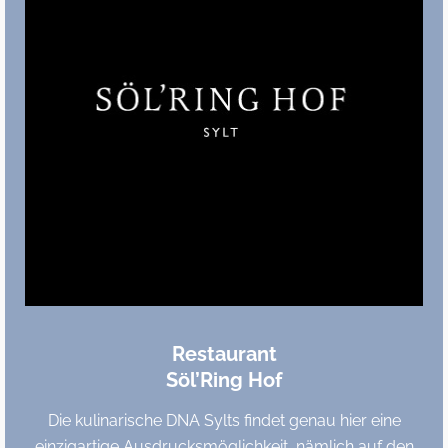
Restaurant
Söl’Ring Hof
Die kulinarische DNA Sylts findet genau hier eine
einzigartige Ausdrucksmöglichkeit, nämlich auf den