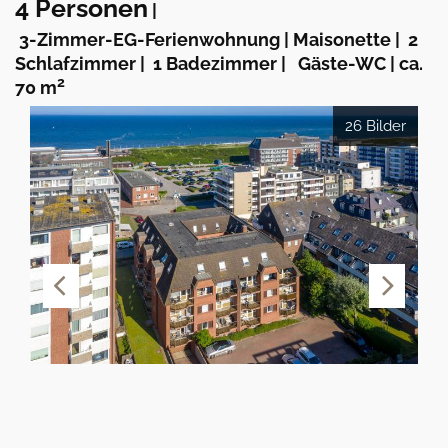
4 Personen
|
3-Zimmer-EG-Ferienwohnung | Maisonette
|
2
Schlafzimmer
|
1 Badezimmer
|
Gäste-WC
|
ca.
2
70 m
26 Bilder