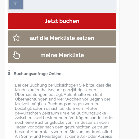
31
auf die Merkliste setzen
meine Merkliste
Buchungsanfrage Online
Bei der Buchung berücksichtigen Sie bitte, dass die
Mindestaufenthaltsdauer ganzjährig sieben
Übernachtungen beträgt. Aufenthalte von fünf
Übernachtungen sind vier Wochen vor Beginn der
Mietzeit möglich. Buchungsanfragen werden
bestätigt, sofern es sich bei dem vom Mieter
gewünschten Zeitraum um eine Buchungslücke
zwischen zwei bestehenden Verträgen handelt oder
noch eine Buchungslücke von mindestens sieben
Tagen vor oder nach dem gewünschten Zeitraum
besteht. Andernfalls werden Sie von uns kontaktiert.
An Sonn- und Feiertagen ist keine An- oder Abreise