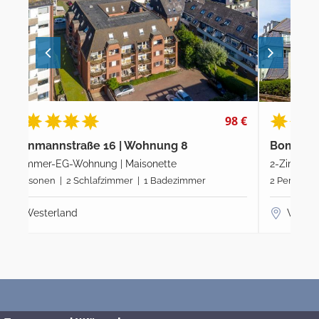
8 €
95 €
Bomhoffstraße 13 | Wohnung 16
Kla
2-Zimmer-EG-Wohnung
3-Z
2 Personen | 1 Schlafzimmer | 1 Badezimmer
3 P
Westerland