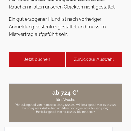
Rauchen in allen unseren Objekten nicht gestattet.
Ein gut erzogener Hund ist nach vorheriger
Anmeldung kostenfrei gestattet und muss im
Mietvertrag aufgeführt sein.
Jetzt buchen
Zurück zur Auswahl
ab 724 €*
für 1 Woche
*Herbstangebot von 31.10.2026 bis 19.12.2026. Winterangebot von 07.01.2027
bis 20.03.2027. Aufblühen am Meer von 03.04.2027 bis 17.04.2027.
Herbstangebot von 30.10.2027 bis 18.12.2027.