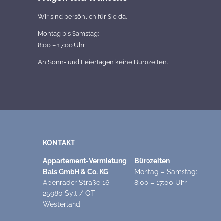
Wir sind persönlich für Sie da.
Montag bis Samstag:
8:00 – 17:00 Uhr
An Sonn- und Feiertagen keine Bürozeiten.
KONTAKT
Appartement-Vermietung
Bürozeiten
Bals GmbH & Co. KG
Montag – Samstag:
Apenrader Straße 16
8:00 – 17:00 Uhr
25980 Sylt / OT
Westerland