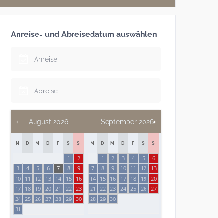
Anreise- und Abreisedatum auswählen
August
2026
September
2026
M
D
M
D
F
S
S
M
D
M
D
F
S
S
1
2
1
2
3
4
5
6
3
4
5
6
7
8
9
7
8
9
10
11
12
13
10
11
12
13
14
15
16
14
15
16
17
18
19
20
17
18
19
20
21
22
23
21
22
23
24
25
26
27
24
25
26
27
28
29
30
28
29
30
31