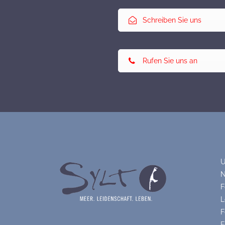
Schreiben Sie uns
Rufen Sie uns an
U
N
F
L
F
F