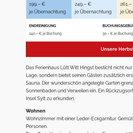
199,– €
249,– €
261,–
je Übernachtung
je Übernachtung
je Üb
ENDREINIGUNG
BUCHUNGSGEBÜ
240,– € je Buchung
30,– € je Buchung
Unsere Herbs
Das Ferienhaus Lütt Witt Hingst besticht nicht n
Lage, sondern bietet seinen Gästen zusätzlich e
Sauna. Der wunderschön angelegte Garten grenzt
Sonnenbaden und Verweilen ein. Ein Rückzugsort
Insel Sylt zu erkunden.
Wohnen
Wohnzimmer mit einer Leder-Eckgarnitur. Gemütli
Personen.