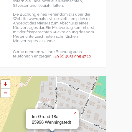
sofern die Tage nicht auf Weihnachten,
Silvester und Neujahr fallen.
Die Buchung eines Feriendomizils über die
Website www.bals-sylt.de stellt lediglich ein
Angebot des Mieters zum Abschluss eines
Mietvertrages dar. Ein Mietvertrag kommt erst
mit der fristgerechten Rückreichung des vom
Mieter unterzeichneten schriftlichen
Mietvertrages zustande.
Gerne nehmen wir Ihre Buchung auch
telefonisch entgegen:
+49 (0) 4651 995 47 10
+
−
×
Im Grund 18a
25996 Wenningstedt