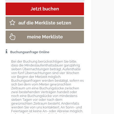
auf die Merkliste setzen
meine Merkliste
Buchungsanfrage Online
Bei der Buchung berücksichtigen Sie bitte,
dass die Mindestaufenthaltsdauer ganzjährig
sieben Übernachtungen beträgt. Aufenthalte
von fünf Übernachtungen sind vier Wochen
vor Beginn der Mietzeit möglich.
Buchungsanfragen werden bestätigt, sofern es
sich bei dem vom Mieter gewünschten
Zeitraum um eine Buchungslücke zwischen
zwei bestehenden Verträgen handelt oder
noch eine Buchungslücke von mindestens
sieben Tagen vor oder nach dem
gewünschten Zeitraum besteht. Andernfalls
werden Sie von uns kontaktiert. An Sonn- und
Feiertagen ist keine An- oder Abreise möglich,