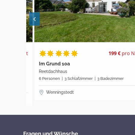
pro Nacht
199 €
pro Nach
Im Grund 10a
Reetdachhaus
 | Gäste
6 Personen | 3 Schlafzimmer | 3 Badezimmer
Wenningstedt
Fragen und Wünsche