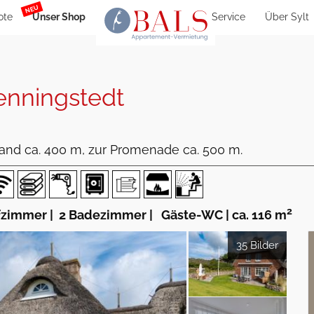
NEU
ote
Unser Shop
Service
Über Sylt
nningstedt
rand ca. 400 m, zur Promenade ca. 500 m.
2
fzimmer
|
2 Badezimmer
|
Gäste-WC
|
ca. 116 m
35 Bilder