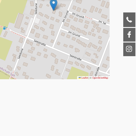
Leaflet
|
©
OpenStreetMap