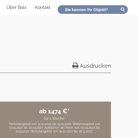
Über Bals
Kontakt
Ausdrucken
ab 1474 €*
für 1 Woche
*Herbstangebot von 31.10.2026 bis 19.12.2026. Winterangebot von
07.01.2027 bis 20.03.2027. Aufblühen am Meer von 03.04.2027 bis
17.04.2027. Herbstangebot von 30.10.2027 bis 18.12.2027.