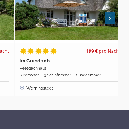
t
199 €
pro Nacht
Im Grund 10b
S
Reetdachhaus
Re
6 Personen | 3 Schlafzimmer | 2 Badezimmer
6 
Wenningstedt