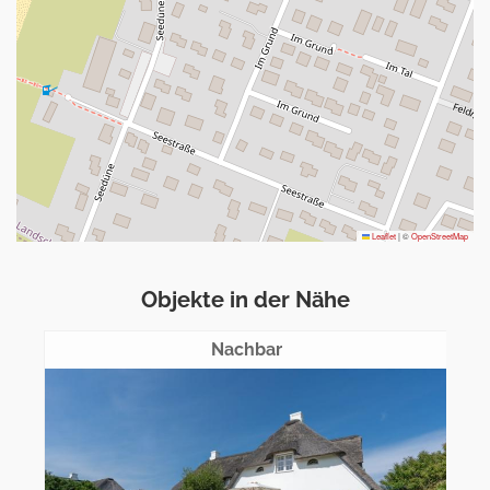
Leaflet
|
©
OpenStreetMap
Objekte in der Nähe
ca. 50m entfernt