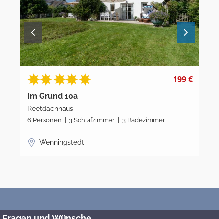
9 €
199 €
Im Grund 18a
Im
Reetdachhaus
Ree
3 Personen | 2 Schlafzimmer | 2 Badezimmer | Gäste
2 P
WC
WC
Wenningstedt
Fragen und Wünsche