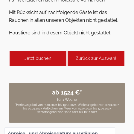
Mit Rücksicht auf nachfolgende Gäste ist das
Rauchen in allen unseren Objekten nicht gestattet.
Haustiere sind in diesem Objekt nicht gestattet.
Jetzt buchen
Zurück zur Auswahl
ab 1524 €*
für 1 Woche
*Herbstangebot von 31.10.2026 bis 19.12.2026. Winterangebot von 07.01.2027
bis 20.03.2027. Aufblühen am Meer von 03.04.2027 bis 17.04.2027.
Herbstangebot von 30.10.2027 bis 18.12.2027.
Anreise- und Abreisedatum auswählen