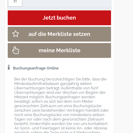
31
auf die Merkliste setzen
meine Merkliste
Buchungsanfrage Online
Bei der Buchung berücksichtigen Sie bitte, dass die
Mindestaufenthaltsdauer ganzjährig sieben
Übernachtungen beträgt. Aufenthalte von fünf
Übernachtungen sind vier Wochen vor Beginn der
Mietzeit möglich. Buchungsanfragen werden
bestätigt, sofern es sich bei dem vom Mieter
gewünschten Zeitraum um eine Buchungslücke
zwischen zwei bestehenden Verträgen handelt oder
noch eine Buchungslücke von mindestens sieben
Tagen vor oder nach dem gewünschten Zeitraum
besteht. Andernfalls werden Sie von uns kontaktiert.
An Sonn- und Feiertagen ist keine An- oder Abreise
möglich, sofern die Tage nicht auf Weihnachten,