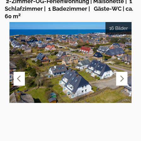
2-Zimmer-OG-Ferienwohnung | Maisonette
|
1
Schlafzimmer
|
1 Badezimmer
|
Gäste-WC
|
ca.
2
60 m
16 Bilder