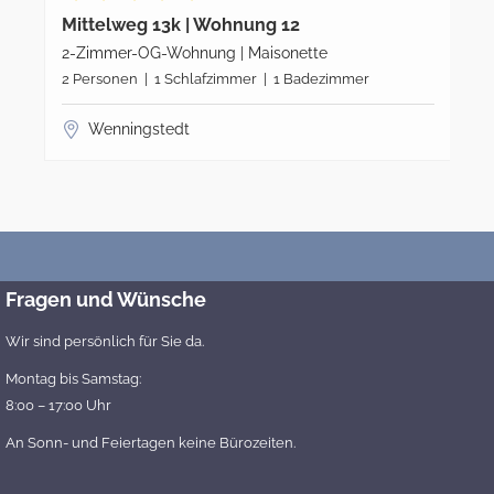
Mittelweg 13k | Wohnung 12
Fe
2-Zimmer-OG-Wohnung | Maisonette
3-
2 Personen | 1 Schlafzimmer | 1 Badezimmer
4 P
W
Wenningstedt
Fragen und Wünsche
Wir sind persönlich für Sie da.
Montag bis Samstag:
8:00 – 17:00 Uhr
An Sonn- und Feiertagen keine Bürozeiten.