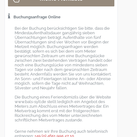
Buchungsanfrage Online
Bei der Buchung berücksichtigen Sie bitte, dass die
Mindestaufenthaltsdauer ganzjährig sieben
Übernachtungen beträgt. Aufenthalte von fünf
Übernachtungen sind vier Wochen vor Beginn der
Mietzeit möglich. Buchungsanfragen werden
bestätigt, sofern es sich bei dem vom Mieter
gewünschten Zeitraum um eine Buchungslücke
zwischen zwei bestehenden Verträgen handelt oder
noch eine Buchungslücke von mindestens sieben
Tagen vor oder nach dem gewünschten Zeitraum
besteht. Andernfalls werden Sie von uns kontaktiert.
An Sonn- und Feiertagen ist keine An- oder Abreise
möglich, sofern die Tage nicht auf Weihnachten,
Silvester und Neujahr fallen.
Die Buchung eines Feriendomizils über die Website
www.bals-sylt.de stellt lediglich ein Angebot des
Mieters zum Abschluss eines Mietvertrages dar. Ein
Mietvertrag kommt erst mit der fristgerechten
Rückreichung des vom Mieter unterzeichneten
schriftlichen Mietvertrages zustande.
Gerne nehmen wir Ihre Buchung auch telefonisch
entgegen:
+49 (0) 4651 995 47 10