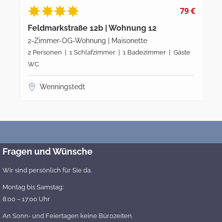
79 €
Feldmarkstraße 12b | Wohnung 12
Fe
2-Zimmer-OG-Wohnung | Maisonette
3-
2 Personen | 1 Schlafzimmer | 1 Badezimmer | Gäste
4 P
WC
W
Wenningstedt
Fragen und Wünsche
Wir sind persönlich für Sie da.
Montag bis Samstag:
8:00 – 17:00 Uhr
An Sonn- und Feiertagen keine Bürozeiten.