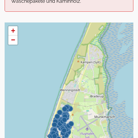
Wäschepakete und Kaminholz.
+
−