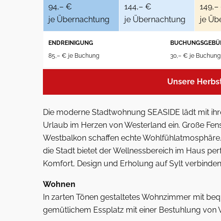
94,– €
144,– €
149,–
je Übernachtung
je Übernachtung
je Üb
ENDREINIGUNG
BUCHUNGSGEBÜ
85,– € je Buchung
30,– € je Buchung
Unsere Herbs
Die moderne Stadtwohnung SEASIDE lädt mit ihre
Urlaub im Herzen von Westerland ein. Große Fens
Westbalkon schaffen echte Wohlfühlatmosphäre
die Stadt bietet der Wellnessbereich im Haus perf
Komfort, Design und Erholung auf Sylt verbinde
Wohnen
In zarten Tönen gestaltetes Wohnzimmer mit be
gemütlichem Essplatz mit einer Bestuhlung von V