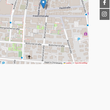
Leaflet
|
©
OpenStreetMap