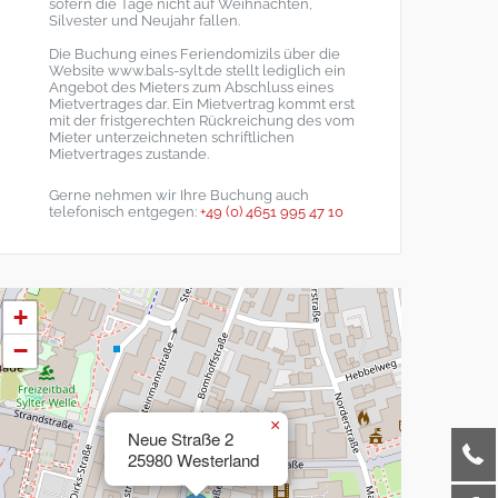
sofern die Tage nicht auf Weihnachten,
Silvester und Neujahr fallen.
Die Buchung eines Feriendomizils über die
Website www.bals-sylt.de stellt lediglich ein
Angebot des Mieters zum Abschluss eines
Mietvertrages dar. Ein Mietvertrag kommt erst
mit der fristgerechten Rückreichung des vom
Mieter unterzeichneten schriftlichen
Mietvertrages zustande.
Gerne nehmen wir Ihre Buchung auch
telefonisch entgegen:
+49 (0) 4651 995 47 10
+
−
×
Neue Straße 2
25980 Westerland