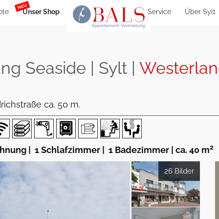
NEU
ote
Unser Shop
Service
Über Sylt
g Seaside | Sylt |
Westerla
richstraße ca. 50 m.
2
ohnung
|
1 Schlafzimmer
|
1 Badezimmer
|
ca. 40 m
26 Bilder