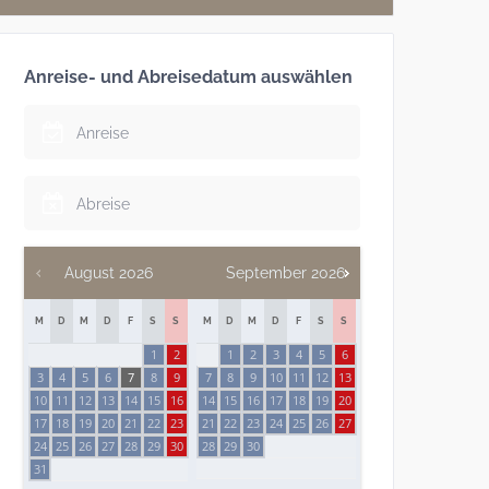
Anreise- und Abreisedatum auswählen
August
2026
September
2026
M
D
M
D
F
S
S
M
D
M
D
F
S
S
1
2
1
2
3
4
5
6
3
4
5
6
7
8
9
7
8
9
10
11
12
13
10
11
12
13
14
15
16
14
15
16
17
18
19
20
17
18
19
20
21
22
23
21
22
23
24
25
26
27
24
25
26
27
28
29
30
28
29
30
31