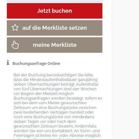
auf die Merkliste setzen
meine Merkliste
Buchungsanfrage Online
Bei der Buchung berücksichtigen Sie bitte,
dass die Mindestaufenthaltsdauer ganzjährig
sieben Übernachtungen beträgt. Aufenthalte
von fünf Übernachtungen sind vier Wochen
vor Beginn der Mietzeit möglich.
Buchungsanfragen werden bestätigt, sofern es
sich bei dem vom Mieter gewünschten
Zeitraum um eine Buchungslücke zwischen
zwei bestehenden Verträgen handelt oder
noch eine Buchungslücke von mindestens
sieben Tagen vor oder nach dem
gewünschten Zeitraum besteht. Andernfalls
werden Sie von uns kontaktiert. An Sonn- und
Feiertagen ist keine An- oder Abreise möglich,