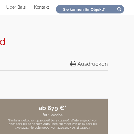
Über Bals
Kontakt
nd
Ausdrucken
ab 679 €*
für 1 Woche
*Herbstangebot von 31.10.2026 bis 19.12.2026. Winterangebot von
07.01.2027 bis 20.03.2027. Aufblühen am Meer von 03.04.2027 bis
17.04.2027. Herbstangebot von 30.10.2027 bis 18.12.2027.