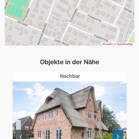
Leaflet
|
©
OpenStreetMap
Objekte in der Nähe
ca. 79m entfernt