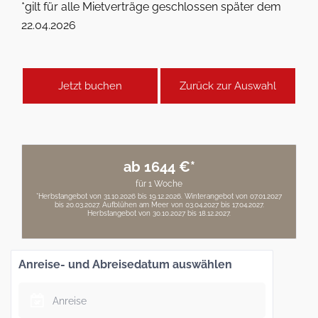
*gilt für alle Mietverträge geschlossen später dem
22.04.2026
Jetzt buchen
Zurück zur Auswahl
ab 1644 €*
für 1 Woche
*Herbstangebot von 31.10.2026 bis 19.12.2026. Winterangebot von 07.01.2027
bis 20.03.2027. Aufblühen am Meer von 03.04.2027 bis 17.04.2027.
Herbstangebot von 30.10.2027 bis 18.12.2027.
Anreise- und Abreisedatum auswählen