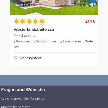
214 €
189 €
Westerlandstraße 13b
Doppelhaushälfte
mer | Gäste
6 Personen | 3 Schlafzimmer | 3 Badezimmer | Gäste
WC
Wenningstedt
Fragen und Wünsche
Wir sind persönlich für Sie da.
Montag bis Samstag: