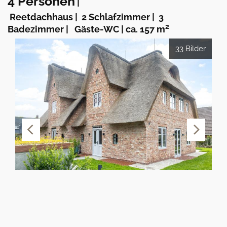
4 Personen
|
Reetdachhaus
|
2 Schlafzimmer
|
3
2
Badezimmer
|
Gäste-WC
|
ca. 157 m
33 Bilder