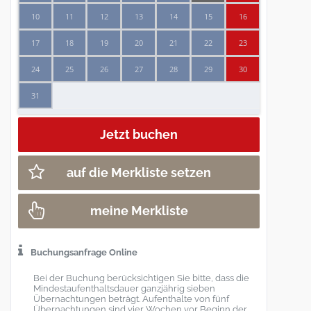
10
11
12
13
14
15
16
17
18
19
20
21
22
23
24
25
26
27
28
29
30
31
auf die Merkliste setzen
meine Merkliste
Buchungsanfrage Online
Bei der Buchung berücksichtigen Sie bitte, dass die
Mindestaufenthaltsdauer ganzjährig sieben
Übernachtungen beträgt. Aufenthalte von fünf
Übernachtungen sind vier Wochen vor Beginn der