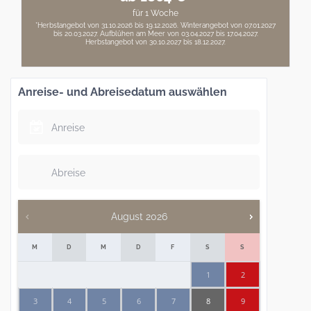
für 1 Woche
*Herbstangebot von 31.10.2026 bis 19.12.2026. Winterangebot von 07.01.2027
bis 20.03.2027. Aufblühen am Meer von 03.04.2027 bis 17.04.2027.
Herbstangebot von 30.10.2027 bis 18.12.2027.
Anreise- und Abreisedatum auswählen
August
2026
M
D
M
D
F
S
S
1
2
3
4
5
6
7
8
9