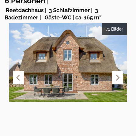
6 Personen
|
Reetdachhaus
|
3 Schlafzimmer
|
3
2
Badezimmer
|
Gäste-WC
|
ca. 165 m
71 Bilder