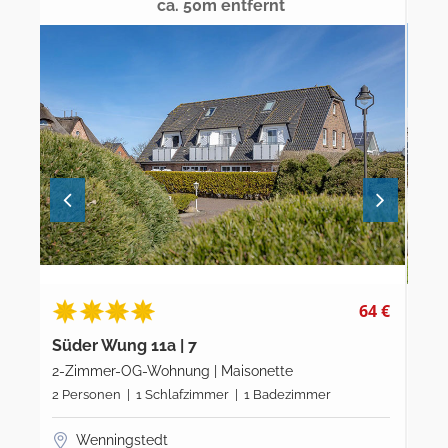
ca. 50m entfernt
4 €
64 €
Süder Wung 11a | 7
Fri
2-Zimmer-OG-Wohnung | Maisonette
3-Z
ste
2 Personen | 1 Schlafzimmer | 1 Badezimmer
3 P
Wenningstedt