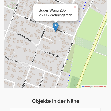
×
Süder Wung 20b
25996 Wenningstedt
Leaflet
|
©
OpenStreetMap
Objekte in der Nähe