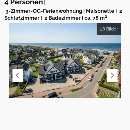
4 Personen
|
3-Zimmer-OG-Ferienwohnung | Maisonette
|
2
2
Schlafzimmer
|
2 Badezimmer
|
ca. 78 m
28 Bilder