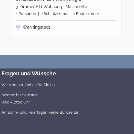
3-Zimmer-EG-Wohnung | Maisonette
2-Z
4 Personen | 2 Schlafzimmer | 1 Badezimmer
2 P
Wenningstedt
Fragen und Wünsche
Wir sind persönlich für Sie da.
Montag bis Samstag:
8:00 – 17:00 Uhr
An Sonn- und Feiertagen keine Bürozeiten.