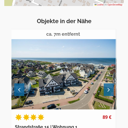
Leaflet
|
©
OpenStreetMap
Objekte in der Nähe
ca. 7m entfernt
0 €
89 €
Strandstraße 15 | Wohnung 1
Str