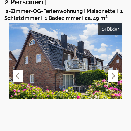
2 Personen
|
2-Zimmer-OG-Ferienwohnung | Maisonette
|
1
2
Schlafzimmer
|
1 Badezimmer
|
ca. 49 m
14 Bilder