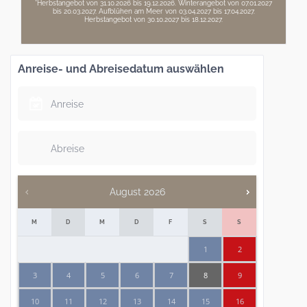
*Herbstangebot von 31.10.2026 bis 19.12.2026. Winterangebot von 07.01.2027
bis 20.03.2027. Aufblühen am Meer von 03.04.2027 bis 17.04.2027.
Herbstangebot von 30.10.2027 bis 18.12.2027.
Anreise- und Abreisedatum auswählen
August
2026
M
D
M
D
F
S
S
1
2
3
4
5
6
7
8
9
10
11
12
13
14
15
16