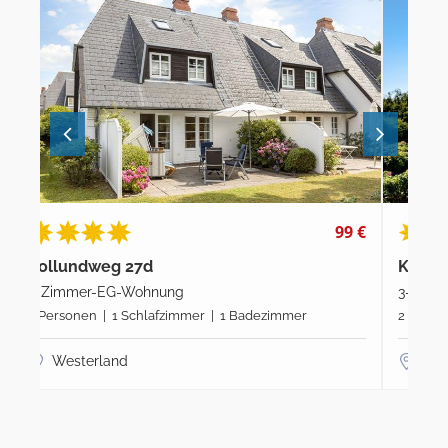
9 €
115 €
Kollundweg 25b
Had
3-Zimmer-OG-Wohnung
2-Z
2 Personen | 1 Schlafzimmer | 1 Badezimmer
2 P
Westerland