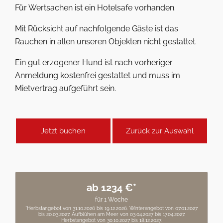
Für Wertsachen ist ein Hotelsafe vorhanden.
Mit Rücksicht auf nachfolgende Gäste ist das
Rauchen in allen unseren Objekten nicht gestattet.
Ein gut erzogener Hund ist nach vorheriger
Anmeldung kostenfrei gestattet und muss im
Mietvertrag aufgeführt sein.
Jetzt buchen
Zurück zur Auswahl
ab 1234 €*
für 1 Woche
*Herbstangebot von 31.10.2026 bis 19.12.2026. Winterangebot von 07.01.2027
bis 20.03.2027. Aufblühen am Meer von 03.04.2027 bis 17.04.2027.
Herbstangebot von 30.10.2027 bis 18.12.2027.