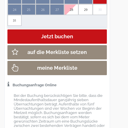
24
25
26
27
28
29
30
31
auf die Merkliste setzen
meine Merkliste
Buchungsanfrage Online
Bei der Buchung berücksichtigen Sie bitte, dass die
Mindestaufenthaltsdauer ganzjährig sieben
Übernachtungen beträgt. Aufenthalte von fünf
Übernachtungen sind vier Wochen vor Beginn der
Mietzeit möglich. Buchungsanfragen werden
bestätigt, sofern es sich bei dem vom Mieter
gewünschten Zeitraum um eine Buchungslücke
zwischen zwei bestehenden Verträgen handelt oder