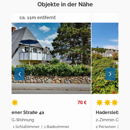
Objekte in der Nähe
ca. 21m entfernt
0 €
74 €
Haderslebener Straße 6b
Ko
2-Zimmer-OG-Wohnung | Maisonette
2-Z
2 Personen | 1 Schlafzimmer | 1 Badezimmer
2 P