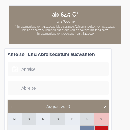
ab 645 €*
für 1 Woche
*Herbstangebot von 31.10.2026 bis 19.12.2026. Winterangebot von 07.01.2027
bis 20.03.2027. Aufblühen am Meer von 03.04.2027 bis 17.04.2027.
Herbstangebot von 30.10.2027 bis 18.12.2027.
Anreise- und Abreisedatum auswählen
August
2026
M
D
M
D
F
S
S