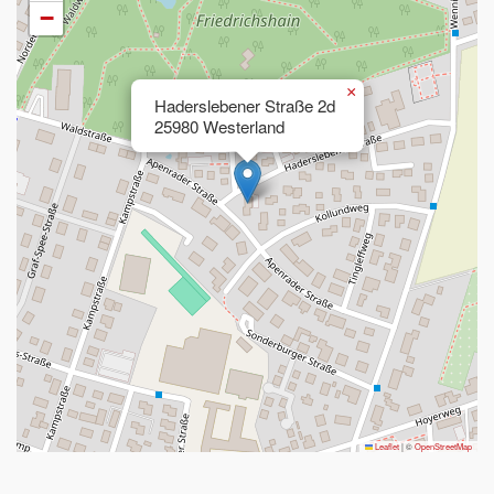
−
×
Haderslebener Straße 2d
25980 Westerland
Leaflet
|
©
OpenStreetMap