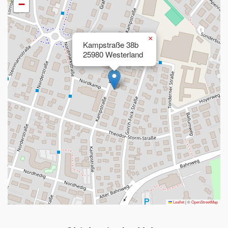
−
×
Kampstraße 38b
25980 Westerland
Leaflet
|
©
OpenStreetMap