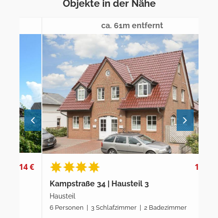
Objekte in der Nähe
ca. 61m entfernt
4 €
119 €
Kampstraße 34 | Hausteil 3
Kam
Hausteil
Hau
6 Personen | 3 Schlafzimmer | 2 Badezimmer
6 P