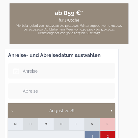
ab 859 €*
für 1 Woche
*Herbstangebot von 31.10.2026 bis 19.12.2026. Winterangebot von 07.01.2027
bis 20.03.2027. Aufblühen am Meer von 03.04.2027 bis 17.04.2027.
Herbstangebot von 30.10.2027 bis 18.12.2027.
Anreise- und Abreisedatum auswählen
August
2026
M
D
M
D
F
S
S
1
2