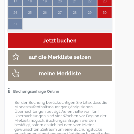
17
18
19
20
21
22
23
24
25
26
27
28
29
30
31
auf die Merkliste setzen
meine Merkliste
Buchungsanfrage Online
Bei der Buchung berücksichtigen Sie bitte, dass die
Mindestaufenthaltsdauer ganzjährig sieben
Übernachtungen beträgt. Aufenthalte von fünf
Übernachtungen sind vier Wochen vor Beginn der
Mietzeit möglich. Buchungsanfragen werden
bestätigt, sofern es sich bei dem vom Mieter
gewünschten Zeitraum um eine Buchungslücke
zwischen zwei bestehenden Verträgen handelt oder