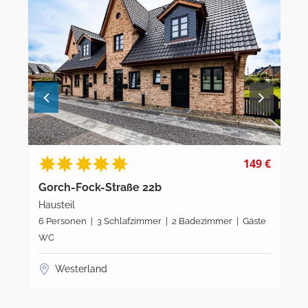
149 €
Gorch-Fock-Straße 22b
Ka
Hausteil
3-
6 Personen | 3 Schlafzimmer | 2 Badezimmer | Gäste
4 P
WC
Westerland