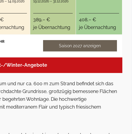
026 – 14.09.2026
19.12.2026 – 31.12.2026
 €
389,– €
408,– €
ernachtung
je Übernachtung
je Übernachtung
HR
Saison 2027 anzeigen
t-/Winter-Angebote
um und nur ca. 600 m zum Strand befindet sich das
 Durchdachte Grundrisse, großzügig bemessene Flächen
r begehrten Wohnlage. Die hochwertige
it mediterranem Flair und typisch friesischem