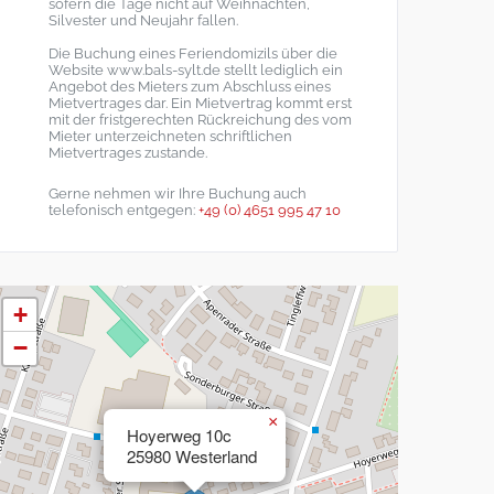
sofern die Tage nicht auf Weihnachten,
Silvester und Neujahr fallen.
Die Buchung eines Feriendomizils über die
Website www.bals-sylt.de stellt lediglich ein
Angebot des Mieters zum Abschluss eines
Mietvertrages dar. Ein Mietvertrag kommt erst
mit der fristgerechten Rückreichung des vom
Mieter unterzeichneten schriftlichen
Mietvertrages zustande.
Gerne nehmen wir Ihre Buchung auch
telefonisch entgegen:
+49 (0) 4651 995 47 10
+
−
×
Hoyerweg 10c
25980 Westerland