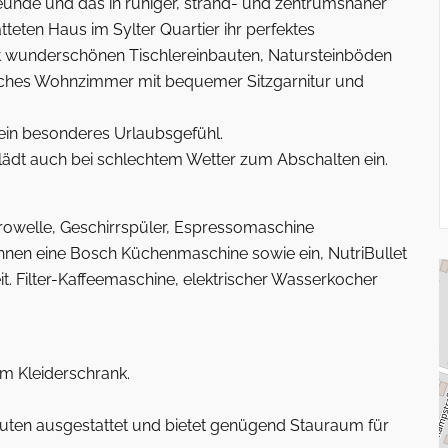
Freunde und das in ruhiger, strand- und zentrumsnaher
eten Haus im Sylter Quartier ihr perfektes
t wunderschönen Tischlereinbauten, Natursteinböden
iches Wohnzimmer mit bequemer Sitzgarnitur und
in besonderes Urlaubsgefühl.
dt auch bei schlechtem Wetter zum Abschalten ein.
rowelle, Geschirrspüler, Espressomaschine
hnen eine Bosch Küchenmaschine sowie ein, NutriBullet
t. Filter-Kaffeemaschine, elektrischer Wasserkocher
m Kleiderschrank.
auten ausgestattet und bietet genügend Stauraum für