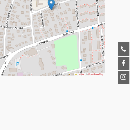
Leaflet
|
©
OpenStreetMap