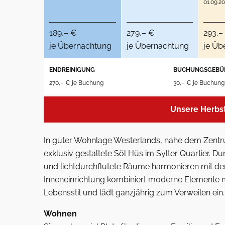
01.09.2
189,– €
279,– €
293,–
je Übernachtung
je Übernachtung
je Üb
ENDREINIGUNG
BUCHUNGSGEBÜ
270,– € je Buchung
30,– € je Buchung
Unsere Herbs
In guter Wohnlage Westerlands, nahe dem Zentr
exklusiv gestaltete Söl Hüs im Sylter Quartier.
und lichtdurchflutete Räume harmonieren mit de
Inneneinrichtung kombiniert moderne Elemente m
Lebensstil und lädt ganzjährig zum Verweilen ein.
Wohnen