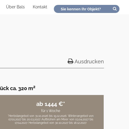
Über Bals
Kontakt
Ausdrucken
2
ück ca. 320 m
ab 1444 €*
für 1 Woche
*Herbstangebot von 31.10.2026 bis 19.12.2026. Winterangebot von
07.01.2027 bis 20.03.2027. Aufblühen am Meer von 03.04.2027 bis
17.04.2027. Herbstangebot von 30.10.2027 bis 18.12.2027.