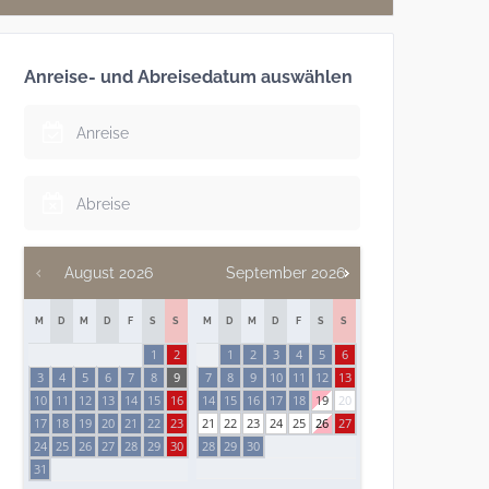
Anreise- und Abreisedatum auswählen
August
2026
September
2026
M
D
M
D
F
S
S
M
D
M
D
F
S
S
1
2
1
2
3
4
5
6
3
4
5
6
7
8
9
7
8
9
10
11
12
13
10
11
12
13
14
15
16
14
15
16
17
18
19
20
17
18
19
20
21
22
23
21
22
23
24
25
26
27
24
25
26
27
28
29
30
28
29
30
31