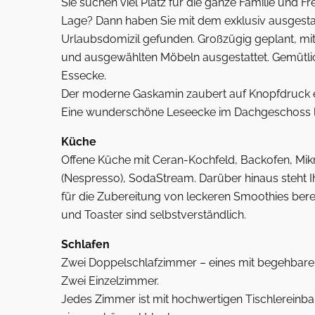
Sie suchen viel Platz für die ganze Familie und 
Lage? Dann haben Sie mit dem exklusiv ausgestatt
Urlaubsdomizil gefunden. Großzügig geplant, mi
und ausgewählten Möbeln ausgestattet. Gemütl
Essecke.
Der moderne Gaskamin zaubert auf Knopfdruck e
Eine wunderschöne Leseecke im Dachgeschoss lä
Küche
Offene Küche mit Ceran-Kochfeld, Backofen, Mik
(Nespresso), SodaStream. Darüber hinaus steht I
für die Zubereitung von leckeren Smoothies berei
und Toaster sind selbstverständlich.
Schlafen
Zwei Doppelschlafzimmer – eines mit begehbare
Zwei Einzelzimmer.
Jedes Zimmer ist mit hochwertigen Tischlereinb