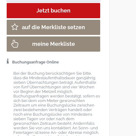
auf die Merkliste setzen
meine Merkliste
Buchungsanfrage Online
Bei der Buchung berücksichtigen Sie bitte,
dass die Mindestaufenthaltsdauer ganzjährig
sieben Übernachtungen beträgt. Aufenthalte
von fünf Übernachtungen sind vier Wochen
vor Beginn der Mietzeit möglich.
Buchungsanfragen werden bestätigt, sofern es
sich bei dem vom Mieter gewünschten
Zeitraum um eine Buchungslücke zwischen
zwei bestehenden Verträgen handelt oder
noch eine Buchungslücke von mindestens
sieben Tagen vor oder nach dem
gewünschten Zeitraum besteht. Andernfalls
werden Sie von uns kontaktiert. An Sonn- und
Feiertagen ist keine An- oder Abreise möglich,