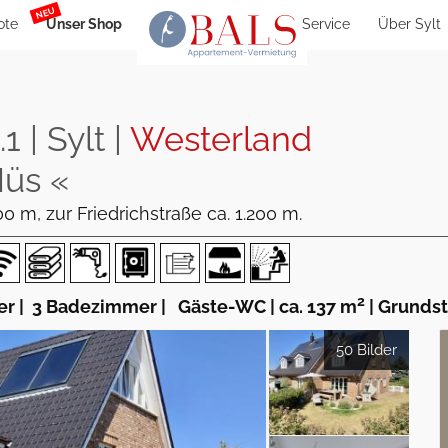
NEU
ote
Unser Shop
Service
Über Sylt
 | Sylt |
Westerland
Hüs «
 m, zur Friedrichstraße ca. 1.200 m.
2
er
|
3 Badezimmer
|
Gäste-WC
|
ca. 137 m
|
Grundst
50 Bilder