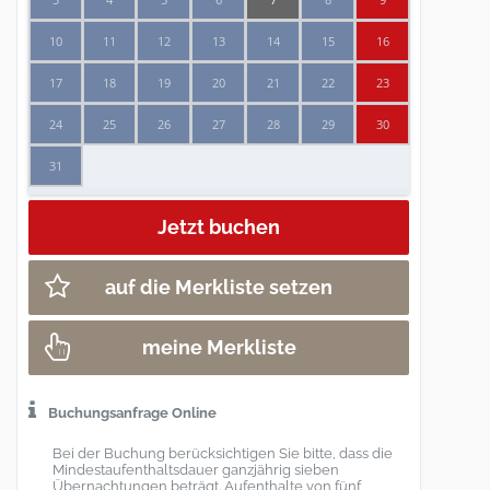
10
11
12
13
14
15
16
17
18
19
20
21
22
23
24
25
26
27
28
29
30
31
auf die Merkliste setzen
meine Merkliste
Buchungsanfrage Online
Bei der Buchung berücksichtigen Sie bitte, dass die
Mindestaufenthaltsdauer ganzjährig sieben
Übernachtungen beträgt. Aufenthalte von fünf