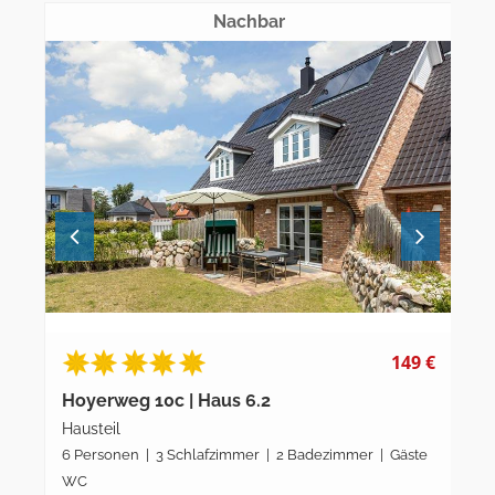
Nachbar
9 €
194 €
Hoyerweg 10d | Haus 4.1
Hoy
Hausteil
Hau
ste
7 Personen | 4 Schlafzimmer | 2 Badezimmer | Gäste
7 P
WC
WC