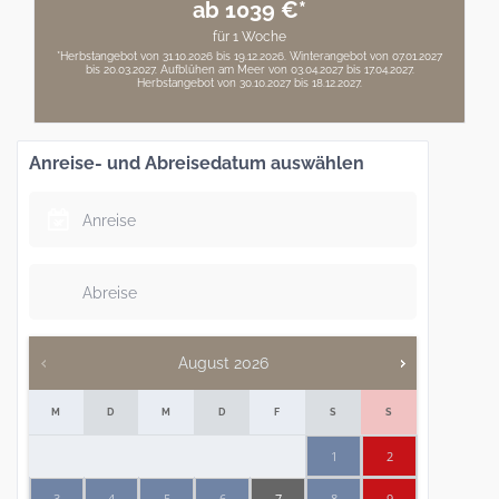
ab 1039 €*
für 1 Woche
*Herbstangebot von 31.10.2026 bis 19.12.2026. Winterangebot von 07.01.2027
bis 20.03.2027. Aufblühen am Meer von 03.04.2027 bis 17.04.2027.
Herbstangebot von 30.10.2027 bis 18.12.2027.
Anreise- und Abreisedatum auswählen
August
2026
M
D
M
D
F
S
S
1
2
3
4
5
6
7
8
9