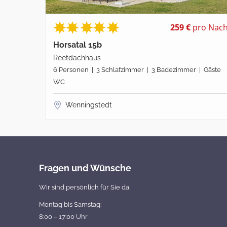
259 €
pro Nach
Horsatal 15b
Reetdachhaus
6 Personen | 3 Schlafzimmer | 3 Badezimmer | Gäste
WC
Wenningstedt
Fragen und Wünsche
Wir sind persönlich für Sie da.
Montag bis Samstag:
8:00 – 17:00 Uhr