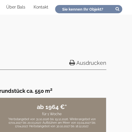
Über Bals
Kontakt
Ausdrucken
2
rundstück ca. 550 m
ab 1964 €*
für 1 Woche
*Herbstangebot von 31.10.2026 bis 19.12.2026. Winterangebot von
07.01.2027 bis 20.03.2027. Aufblühen am Meer von 03.04.2027 bis
17.04.2027. Herbstangebot von 30.10.2027 bis 18.12.2027.