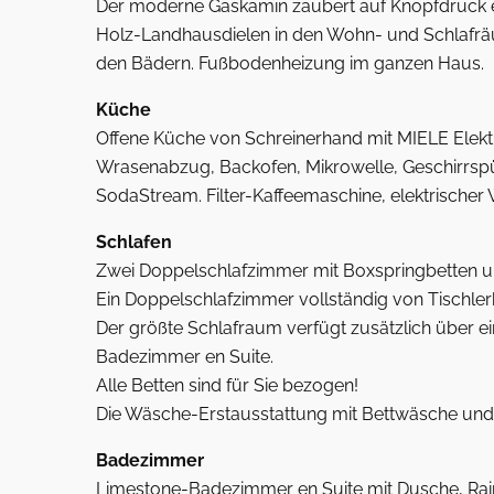
Der moderne Gaskamin zaubert auf Knopfdruck e
Holz-Landhausdielen in den Wohn- und Schlafräu
den Bädern. Fußbodenheizung im ganzen Haus.
Küche
Offene Küche von Schreinerhand mit MIELE Elektr
Wrasenabzug, Backofen, Mikrowelle, Geschirrspü
SodaStream. Filter-Kaffeemaschine, elektrischer 
Schlafen
Zwei Doppelschlafzimmer mit Boxspringbetten u
Ein Doppelschlafzimmer vollständig von Tischler
Der größte Schlafraum verfügt zusätzlich über ei
Badezimmer en Suite.
Alle Betten sind für Sie bezogen!
Die Wäsche-Erstausstattung mit Bettwäsche und H
Badezimmer
Limestone-Badezimmer en Suite mit Dusche, Rai