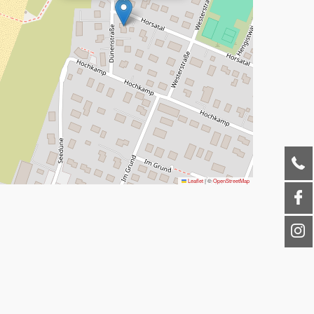
Leaflet
|
©
OpenStreetMap