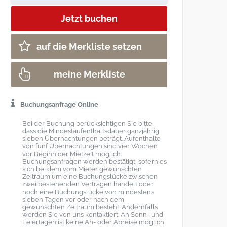
auf die Merkliste setzen
meine Merkliste
Buchungsanfrage Online
Bei der Buchung berücksichtigen Sie bitte,
dass die Mindestaufenthaltsdauer ganzjährig
sieben Übernachtungen beträgt. Aufenthalte
von fünf Übernachtungen sind vier Wochen
vor Beginn der Mietzeit möglich.
Buchungsanfragen werden bestätigt, sofern es
sich bei dem vom Mieter gewünschten
Zeitraum um eine Buchungslücke zwischen
zwei bestehenden Verträgen handelt oder
noch eine Buchungslücke von mindestens
sieben Tagen vor oder nach dem
gewünschten Zeitraum besteht. Andernfalls
werden Sie von uns kontaktiert. An Sonn- und
Feiertagen ist keine An- oder Abreise möglich,