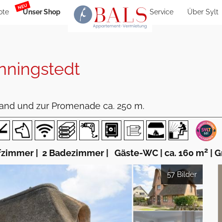
NEU
ote
Unser Shop
Service
Über Sylt
ningstedt
rand und zur Promenade ca. 250 m.
2
fzimmer
|
2 Badezimmer
|
Gäste-WC
|
ca. 160 m
|
G
57 Bilder