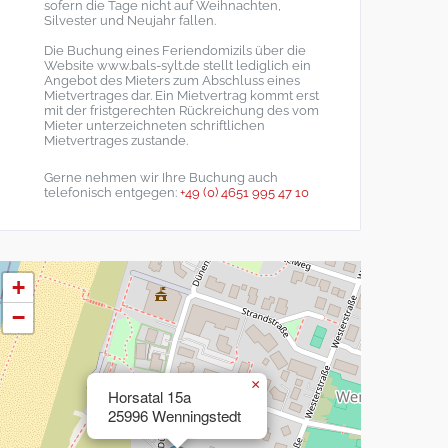
sofern die Tage nicht auf Weihnachten,
Silvester und Neujahr fallen.
Die Buchung eines Feriendomizils über die
Website www.bals-sylt.de stellt lediglich ein
Angebot des Mieters zum Abschluss eines
Mietvertrages dar. Ein Mietvertrag kommt erst
mit der fristgerechten Rückreichung des vom
Mieter unterzeichneten schriftlichen
Mietvertrages zustande.
Gerne nehmen wir Ihre Buchung auch
telefonisch entgegen:
+49 (0) 4651 995 47 10
+
−
×
Horsatal 15a
25996 Wenningstedt