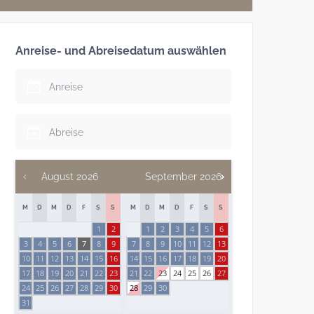
Anreise- und Abreisedatum auswählen
August
2026
September
2026
M
D
M
D
F
S
S
M
D
M
D
F
S
S
1
2
1
2
3
4
5
6
3
4
5
6
7
8
9
7
8
9
10
11
12
13
10
11
12
13
14
15
16
14
15
16
17
18
19
20
17
18
19
20
21
22
23
21
22
23
24
25
26
27
24
25
26
27
28
29
30
28
29
30
31