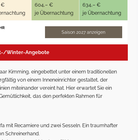
 €
604,– €
634,– €
ernachtung
je Übernachtung
je Übernachtung
HR
Saison 2027 anzeigen
t-/Winter-Angebote
ar Kimming, eingebettet unter einem traditionellen
ältig von einem Inneneinrichter gestaltet, der
nien miteinander vereint hat. Hier erwartet Sie ein
mütlichkeit, das den perfekten Rahmen für
a mit Recamiere und zwei Sesseln. Ein traumhafter
on Schreinerhand.