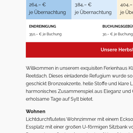
264,– €
384,– €
404,–
je Übernachtung
je Übernachtung
je Üb
ENDREINIGUNG
BUCHUNGSGEBÜ
350,– € je Buchung
30,– € je Buchung
Unsere Herbs
Willkommen in unserem exquisiten Ferienhaus Kla
Reetdach. Dieses einladende Refugium wurde sorgf
geschickt Bronzeakzente, helle Stoffe und klare Li
harmonisches Zusammenspiel aus Eleganz und Ge
erholsame Tage auf Sylt bietet.
Wohnen
Lichtdurchflutetes Wohnzimmer mit einem Ecksof
Essplatz mit einer großen U-förmigen Sitzbank v