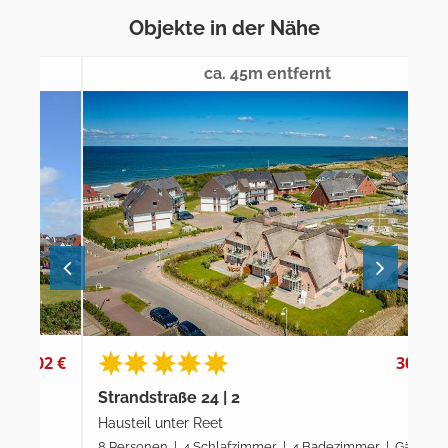
Objekte in der Nähe
ca. 45m entfernt
2 €
300 €
Strandstraße 24 | 2
Str
Hausteil unter Reet
Hau
8 Personen | 4 Schlafzimmer | 4 Badezimmer | Gäste
8 P