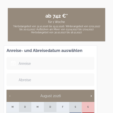
ab 742 €*
für 1 Woche
*Herbstangebot von 31.10.2026 bis 19.12.2026. Winterangebot von 07.01.2027
bis 20.03.2027. Aufblühen am Meer von 03.04.2027 bis 17.04.2027.
Herbstangebot von 30.10.2027 bis 18.12.2027.
Anreise- und Abreisedatum auswählen
August
2026
M
D
M
D
F
S
S