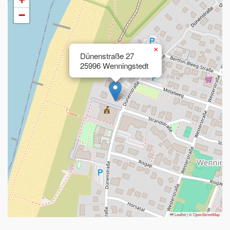
−
×
Dünenstraße 27
25996 Wenningstedt
Leaflet
|
©
OpenStreetMap