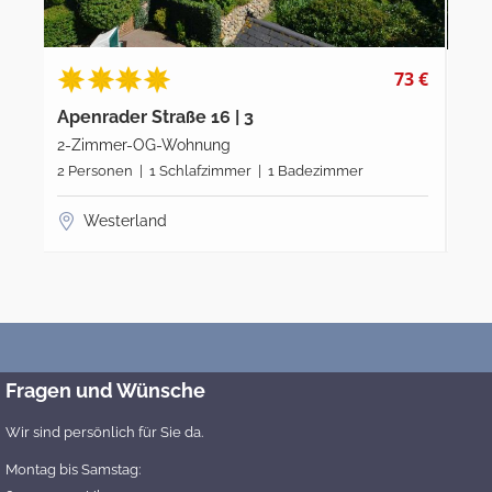
0 €
73 €
Apenrader Straße 16 | 3
Ape
2-Zimmer-OG-Wohnung
3-Z
te
2 Personen | 1 Schlafzimmer | 1 Badezimmer
4 P
Westerland
Fragen und Wünsche
Wir sind persönlich für Sie da.
Montag bis Samstag: