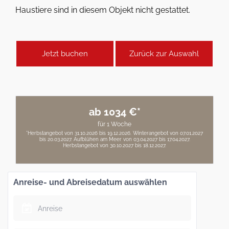
Haustiere sind in diesem Objekt nicht gestattet.
Jetzt buchen
Zurück zur Auswahl
ab 1034 €*
für 1 Woche
*Herbstangebot von 31.10.2026 bis 19.12.2026. Winterangebot von 07.01.2027
bis 20.03.2027. Aufblühen am Meer von 03.04.2027 bis 17.04.2027.
Herbstangebot von 30.10.2027 bis 18.12.2027.
Anreise- und Abreisedatum auswählen