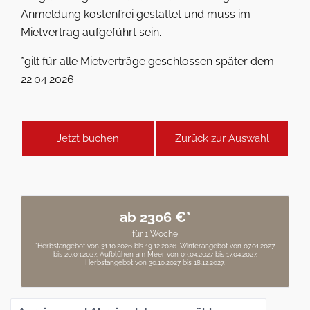
Anmeldung kostenfrei gestattet und muss im
Mietvertrag aufgeführt sein.
*gilt für alle Mietverträge geschlossen später dem
22.04.2026
Jetzt buchen
Zurück zur Auswahl
ab 2306 €*
für 1 Woche
*Herbstangebot von 31.10.2026 bis 19.12.2026. Winterangebot von 07.01.2027
bis 20.03.2027. Aufblühen am Meer von 03.04.2027 bis 17.04.2027.
Herbstangebot von 30.10.2027 bis 18.12.2027.