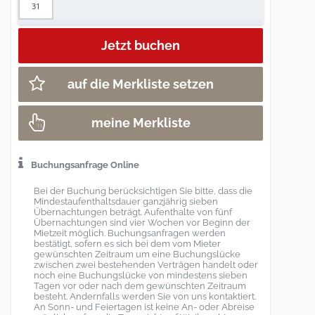
31
auf die Merkliste setzen
meine Merkliste
Buchungsanfrage Online
Bei der Buchung berücksichtigen Sie bitte, dass die
Mindestaufenthaltsdauer ganzjährig sieben
Übernachtungen beträgt. Aufenthalte von fünf
Übernachtungen sind vier Wochen vor Beginn der
Mietzeit möglich. Buchungsanfragen werden
bestätigt, sofern es sich bei dem vom Mieter
gewünschten Zeitraum um eine Buchungslücke
zwischen zwei bestehenden Verträgen handelt oder
noch eine Buchungslücke von mindestens sieben
Tagen vor oder nach dem gewünschten Zeitraum
besteht. Andernfalls werden Sie von uns kontaktiert.
An Sonn- und Feiertagen ist keine An- oder Abreise