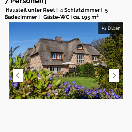
7 Personen
|
Hausteil unter Reet
|
4 Schlafzimmer
|
5
2
Badezimmer
|
Gäste-WC
|
ca. 195 m
52 Bilder