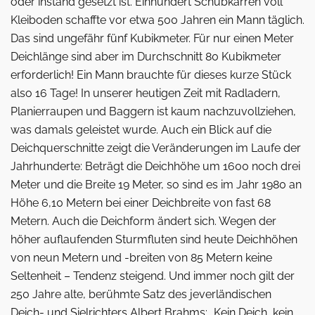
oder ­instand gesetzt ist. Einhundert Schubkarren voll
Kleiboden schaffte vor etwa 500 Jahren ein Mann täglich.
Das sind ungefähr fünf Kubikmeter. Für nur einen Meter
Deichlänge sind aber im Durchschnitt 80 Kubikmeter
erforderlich! Ein Mann brauchte für dieses kurze Stück
also 16 Tage! In unserer heutigen Zeit mit Radladern,
Planierraupen und Baggern ist kaum nachzuvollziehen,
was damals geleistet wurde. Auch ein Blick auf die
Deichquerschnitte zeigt die Veränderungen im Laufe der
Jahrhunderte: Beträgt die Deichhöhe um 1600 noch drei
Meter und die Breite 19 Meter, so sind es im Jahr 1980 an
Höhe 6,10 Metern bei einer Deichbreite von fast 68
Metern. Auch die Deichform ändert sich. Wegen der
höher auflaufenden Sturmfluten sind heute Deichhöhen
von neun Metern und -breiten von 85 Metern keine
Seltenheit – Tendenz steigend. Und immer noch gilt der
250 Jahre alte, berühmte Satz des jeverländischen
Deich- und Sielrichters Albert Brahms: „Kein Deich, kein