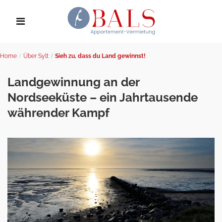
Home
Über Sylt
Sieh zu, dass du Land gewinnst!
Landgewinnung an der
Nordseeküste – ein Jahrtausende
währender Kampf