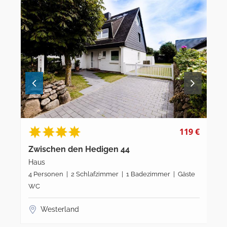
119 €
Zwischen den Hedigen 44
Zw
Haus
Ha
4 Personen | 2 Schlafzimmer | 1 Badezimmer | Gäste
4 P
WC
W
Westerland