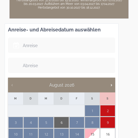
*Herbstangebot von 31.10.2026 bis 19.12.2026. Winterangebot von 07.01.2027
bis 20.03.2027. Aufblühen am Meer von 03.04.2027 bis 17.04.2027.
Herbstangebot von 30.10.2027 bis 18.12.2027.
Anreise- und Abreisedatum auswählen
August
2026
M
D
M
D
F
S
S
1
2
3
4
5
6
7
8
9
10
11
12
13
14
15
16