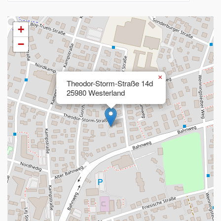
+
−
×
Theodor-Storm-Straße 14d
25980 Westerland