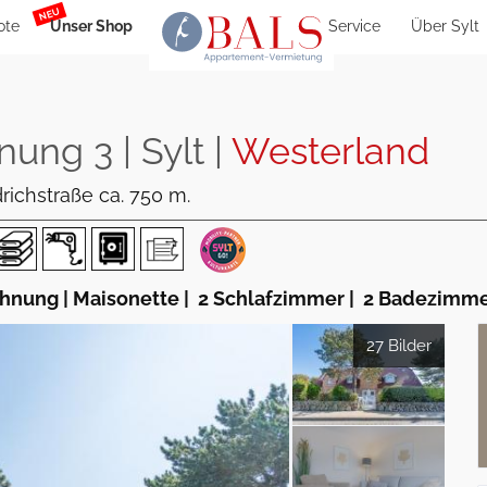
NEU
ote
Unser Shop
Service
Über Sylt
ung 3 | Sylt |
Westerland
richstraße ca. 750 m.
nung | Maisonette
|
2 Schlafzimmer
|
2 Badezimm
27 Bilder