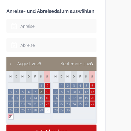
Anreise- und Abreisedatum auswählen
August
2026
September
2026
M
D
M
D
F
S
S
M
D
M
D
F
S
S
1
2
1
2
3
4
5
6
3
4
5
6
7
8
9
7
8
9
10
11
12
13
10
11
12
13
14
15
16
14
15
16
17
18
19
20
17
18
19
20
21
22
23
21
22
23
24
25
26
27
24
25
26
27
28
29
30
28
29
30
31