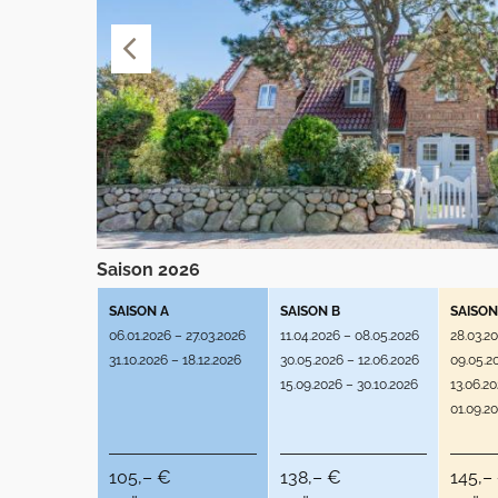
Saison 2026
SAISON A
SAISON B
SAISON
06.01.2026 – 27.03.2026
11.04.2026 – 08.05.2026
28.03.2
31.10.2026 – 18.12.2026
30.05.2026 – 12.06.2026
09.05.2
15.09.2026 – 30.10.2026
13.06.2
01.09.2
105,– €
138,– €
145,–