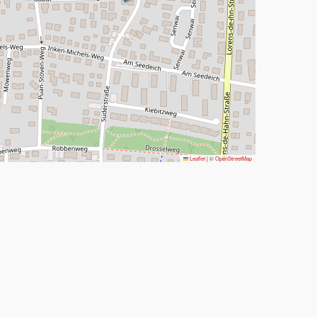
Leaflet
|
©
OpenStreetMap