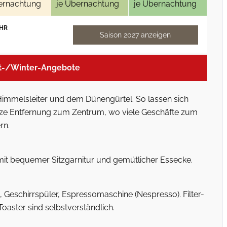
ernachtung
je Übernachtung
je Übernachtung
HR
Saison 2027 anzeigen
t-/Winter-Angebote
 Himmelsleiter und dem Dünengürtel. So lassen sich
rze Entfernung zum Zentrum, wo viele Geschäfte zum
rn.
mit bequemer Sitzgarnitur und gemütlicher Essecke.
 Geschirrspüler, Espressomaschine (Nespresso). Filter-
oaster sind selbstverständlich.