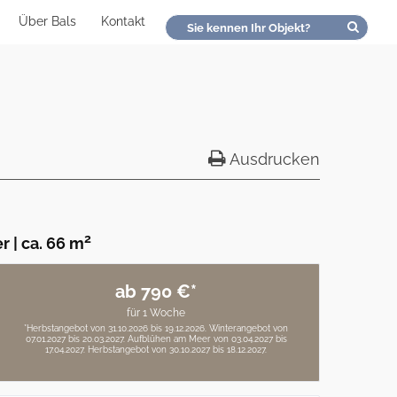
Über Bals
Kontakt
Ausdrucken
2
er
|
ca. 66 m
ab 790 €*
für 1 Woche
*Herbstangebot von 31.10.2026 bis 19.12.2026. Winterangebot von
07.01.2027 bis 20.03.2027. Aufblühen am Meer von 03.04.2027 bis
17.04.2027. Herbstangebot von 30.10.2027 bis 18.12.2027.