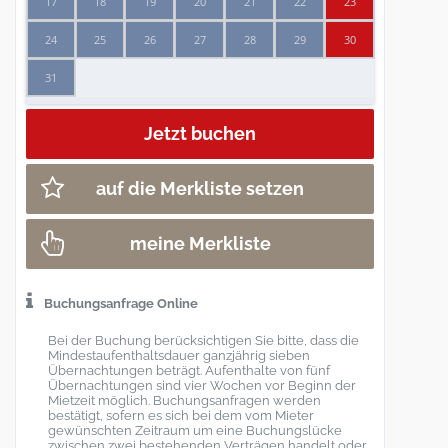
17
18
19
20
21
22
23
24
25
26
27
28
29
30
31
auf die Merkliste setzen
meine Merkliste
Buchungsanfrage Online
Bei der Buchung berücksichtigen Sie bitte, dass die
Mindestaufenthaltsdauer ganzjährig sieben
Übernachtungen beträgt. Aufenthalte von fünf
Übernachtungen sind vier Wochen vor Beginn der
Mietzeit möglich. Buchungsanfragen werden
bestätigt, sofern es sich bei dem vom Mieter
gewünschten Zeitraum um eine Buchungslücke
zwischen zwei bestehenden Verträgen handelt oder