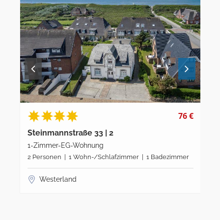
6 €
67 €
Steinmannstraße 33 | 6
Ste
1-Zimmer-OG-Wohnung
2-Z
er
2 Personen | 1 Wohn-/Schlafzimmer | 1 Badezimmer
2 P
Westerland