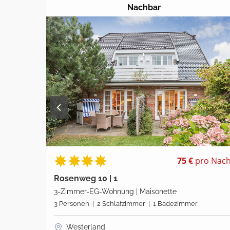
Nachbar
pro Nacht
69 €
pro Nac
Rosenweg 10 | 3
2-Zimmer-EG-Wohnung | Maisonette
r
2 Personen | 1 Schlafzimmer | 1 Badezimmer
Westerland