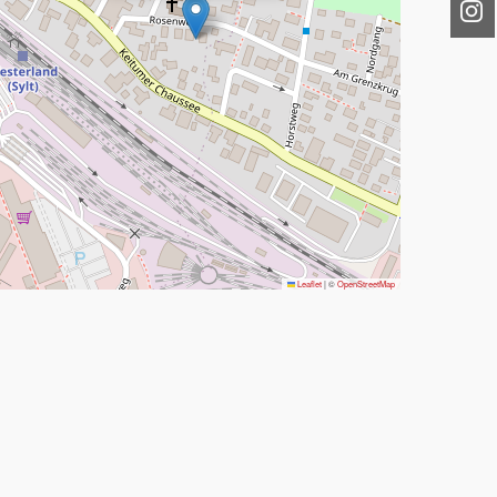
Leaflet
|
©
OpenStreetMap