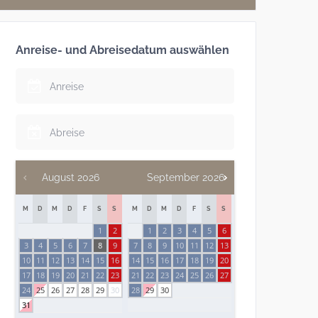
Anreise- und Abreisedatum auswählen
August
2026
September
2026
M
D
M
D
F
S
S
M
D
M
D
F
S
S
1
2
1
2
3
4
5
6
3
4
5
6
7
8
9
7
8
9
10
11
12
13
10
11
12
13
14
15
16
14
15
16
17
18
19
20
17
18
19
20
21
22
23
21
22
23
24
25
26
27
24
25
26
27
28
29
30
28
29
30
31