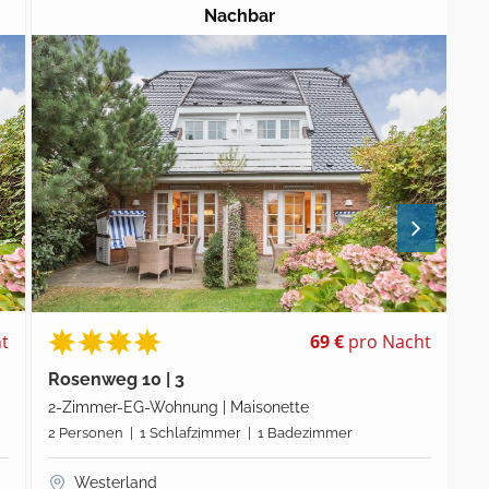
ca. 86m entfernt
ht
121 €
pro Nacht
Südhedig 3 | Wohnung 2
K
3-Zimmer-EG-Wohnung | Maisonette
Ha
4 Personen | 2 Schlafzimmer | 2 Badezimmer
5 
Westerland