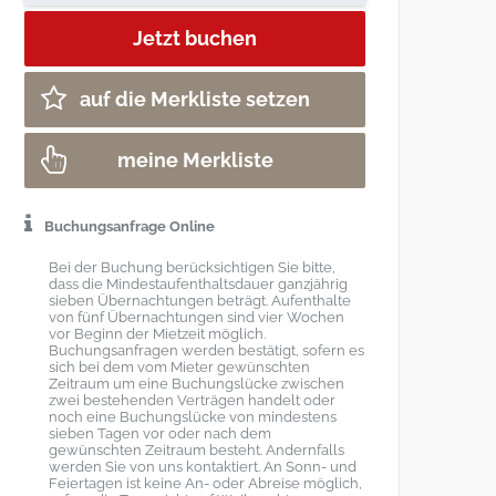
auf die Merkliste setzen
meine Merkliste
Buchungsanfrage Online
Bei der Buchung berücksichtigen Sie bitte,
dass die Mindestaufenthaltsdauer ganzjährig
sieben Übernachtungen beträgt. Aufenthalte
von fünf Übernachtungen sind vier Wochen
vor Beginn der Mietzeit möglich.
Buchungsanfragen werden bestätigt, sofern es
sich bei dem vom Mieter gewünschten
Zeitraum um eine Buchungslücke zwischen
zwei bestehenden Verträgen handelt oder
noch eine Buchungslücke von mindestens
sieben Tagen vor oder nach dem
gewünschten Zeitraum besteht. Andernfalls
werden Sie von uns kontaktiert. An Sonn- und
Feiertagen ist keine An- oder Abreise möglich,