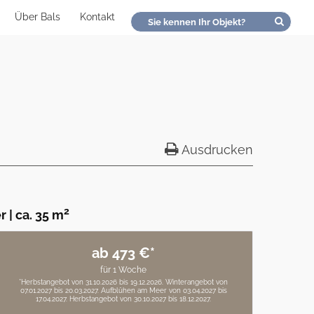
Über Bals
Kontakt
Ausdrucken
2
r
|
ca. 35 m
ab 473 €*
für 1 Woche
*Herbstangebot von 31.10.2026 bis 19.12.2026. Winterangebot von
07.01.2027 bis 20.03.2027. Aufblühen am Meer von 03.04.2027 bis
17.04.2027. Herbstangebot von 30.10.2027 bis 18.12.2027.