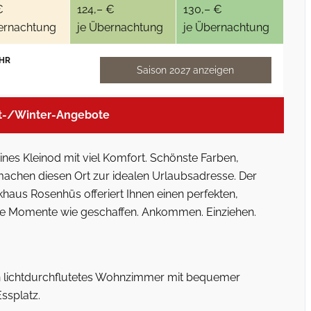
€
124,– €
130,– €
ernachtung
je Übernachtung
je Übernachtung
HR
Saison 2027 anzeigen
t-/Winter-Angebote
eines Kleinod mit viel Komfort. Schönste Farben,
machen diesen Ort zur idealen Urlaubsadresse. Der
haus Rosenhüs offeriert Ihnen einen perfekten,
che Momente wie geschaffen. Ankommen. Einziehen.
in lichtdurchflutetes Wohnzimmer mit bequemer
ssplatz.