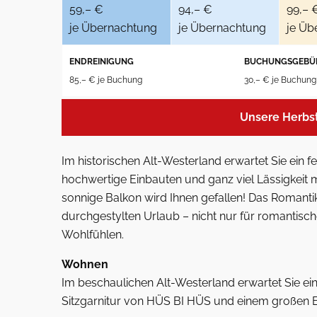
59,– €
94,– €
99,– 
je Übernachtung
je Übernachtung
je Üb
ENDREINIGUNG
BUCHUNGSGEBÜ
85,– € je Buchung
30,– € je Buchung
Unsere Herbs
Im historischen Alt-Westerland erwartet Sie ein f
hochwertige Einbauten und ganz viel Lässigkeit 
sonnige Balkon wird Ihnen gefallen! Das Romantik
durchgestylten Urlaub – nicht nur für romantis
Wohlfühlen.
Wohnen
Im beschaulichen Alt-Westerland erwartet Sie e
Sitzgarnitur von HÜS BI HÜS und einem großen E