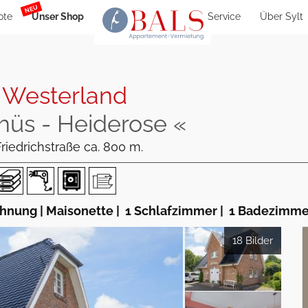
NEU
ote
Unser Shop
Service
Über Sylt
|
Westerland
üs - Heiderose «
riedrichstraße ca. 800 m.
nung | Maisonette
|
1 Schlafzimmer
|
1 Badezimme
18 Bilder