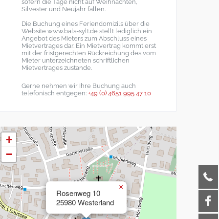
sofern die Tage nicht auf Weihnachten,
Silvester und Neujahr fallen.
Die Buchung eines Feriendomizils über die
Website www.bals-sylt.de stellt lediglich ein
Angebot des Mieters zum Abschluss eines
Mietvertrages dar. Ein Mietvertrag kommt erst
mit der fristgerechten Rückreichung des vom
Mieter unterzeichneten schriftlichen
Mietvertrages zustande.
Gerne nehmen wir Ihre Buchung auch
telefonisch entgegen:
+49 (0) 4651 995 47 10
+
−
×
Rosenweg 10
25980 Westerland