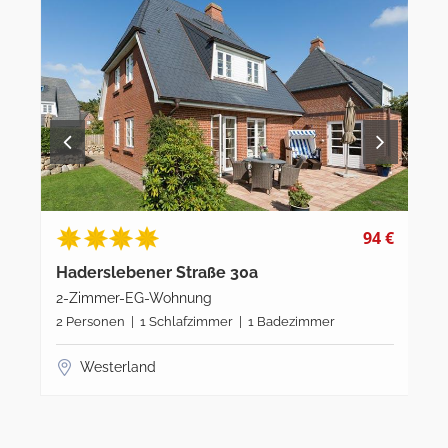
94 €
Haderslebener Straße 30a
Ha
2-Zimmer-EG-Wohnung
3-
2 Personen | 1 Schlafzimmer | 1 Badezimmer
4 P
Westerland