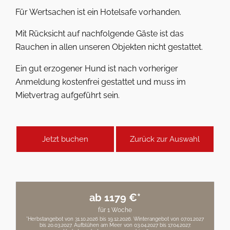
Für Wertsachen ist ein Hotelsafe vorhanden.
Mit Rücksicht auf nachfolgende Gäste ist das
Rauchen in allen unseren Objekten nicht gestattet.
Ein gut erzogener Hund ist nach vorheriger
Anmeldung kostenfrei gestattet und muss im
Mietvertrag aufgeführt sein.
Jetzt buchen
Zurück zur Auswahl
ab 1179 €*
für 1 Woche
*Herbstangebot von 31.10.2026 bis 19.12.2026. Winterangebot von 07.01.2027
bis 20.03.2027. Aufblühen am Meer von 03.04.2027 bis 17.04.2027.