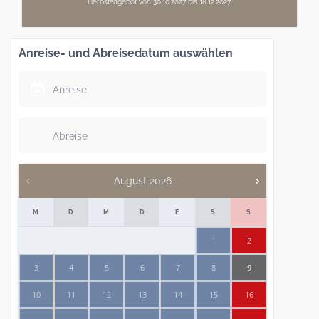
Herbstangebot von 30.10.2027 bis 18.12.2027.
Anreise- und Abreisedatum auswählen
August
2026
M
D
M
D
F
S
S
1
2
3
4
5
6
7
8
9
10
11
12
13
14
15
16