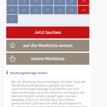
17
18
19
20
21
22
23
24
25
26
27
28
29
30
31
auf die Merkliste setzen
meine Merkliste
Buchungsanfrage Online
Bei der Buchung berücksichtigen Sie bitte, dass die
Mindestaufenthaltsdauer ganzjährig sieben
Übernachtungen beträgt. Aufenthalte von fünf
Übernachtungen sind vier Wochen vor Beginn der
Mietzeit möglich. Buchungsanfragen werden
bestätigt, sofern es sich bei dem vom Mieter
gewünschten Zeitraum um eine Buchungslücke
zwischen zwei bestehenden Verträgen handelt oder