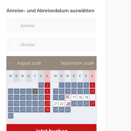
Anreise- und Abreisedatum auswählen
August
2026
September
2026
M
D
M
D
F
S
S
M
D
M
D
F
S
S
1
2
1
2
3
4
5
6
3
4
5
6
7
8
9
7
8
9
10
11
12
13
10
11
12
13
14
15
16
14
15
16
17
18
19
20
17
18
19
20
21
22
23
21
22
23
24
25
26
27
24
25
26
27
28
29
30
28
29
30
31