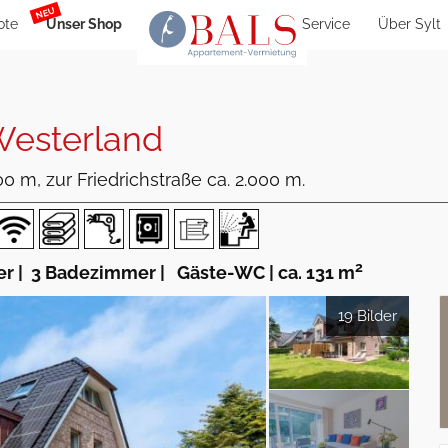
NEU
ote
Unser Shop
Service
Über Sylt
esterland
 m, zur Friedrichstraße ca. 2.000 m.
2
er
|
3 Badezimmer
|
Gäste-WC
|
ca. 131 m
19 Bilder