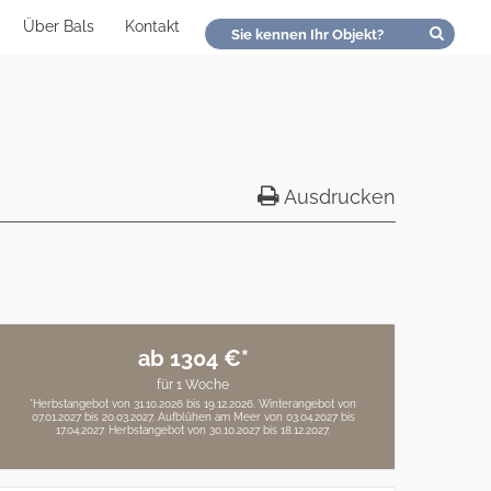
Über Bals
Kontakt
Ausdrucken
ab 1304 €*
für 1 Woche
*Herbstangebot von 31.10.2026 bis 19.12.2026. Winterangebot von
07.01.2027 bis 20.03.2027. Aufblühen am Meer von 03.04.2027 bis
17.04.2027. Herbstangebot von 30.10.2027 bis 18.12.2027.