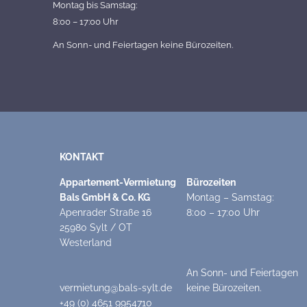
Montag bis Samstag:
8:00 – 17:00 Uhr
An Sonn- und Feiertagen keine Bürozeiten.
KONTAKT
Appartement-Vermietung
Bürozeiten
Bals GmbH & Co. KG
Montag – Samstag:
Apenrader Straße 16
8:00 – 17:00 Uhr
25980 Sylt / OT
Westerland
An Sonn- und Feiertagen
vermietung@bals-sylt.de
keine Bürozeiten.
+49 (0) 4651 9954710