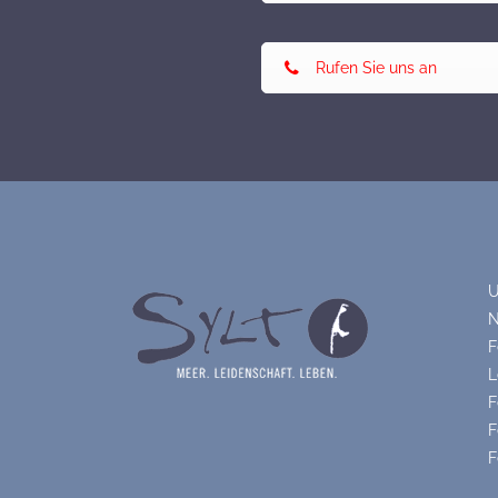
Rufen Sie uns an
U
N
F
L
F
F
F