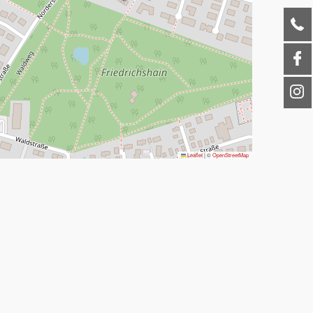
Leaflet
|
©
OpenStreetMap