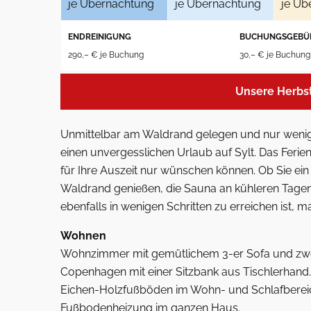
je Übernachtung
je Übernachtung
je Üb
ENDREINIGUNG
BUCHUNGSGEBÜ
290,– € je Buchung
30,– € je Buchung
Unsere Herbs
Unmittelbar am Waldrand gelegen und nur wenige
einen unvergesslichen Urlaub auf Sylt. Das Ferien
für Ihre Auszeit nur wünschen können. Ob Sie ei
Waldrand genießen, die Sauna an kühleren Tagen
ebenfalls in wenigen Schritten zu erreichen ist, 
Wohnen
Wohnzimmer mit gemütlichem 3-er Sofa und zwe
Copenhagen mit einer Sitzbank aus Tischlerhand.
Eichen-Holzfußböden im Wohn- und Schlafbereich
Fußbodenheizung im ganzen Haus.