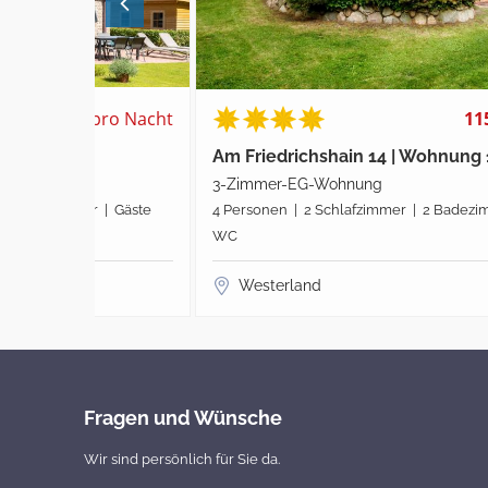
pro Nacht
115 €
pro Nach
Am Friedrichshain 14 | Wohnung 1
3-Zimmer-EG-Wohnung
 | Gäste
4 Personen | 2 Schlafzimmer | 2 Badezimmer | Gäste
WC
Westerland
Fragen und Wünsche
Wir sind persönlich für Sie da.