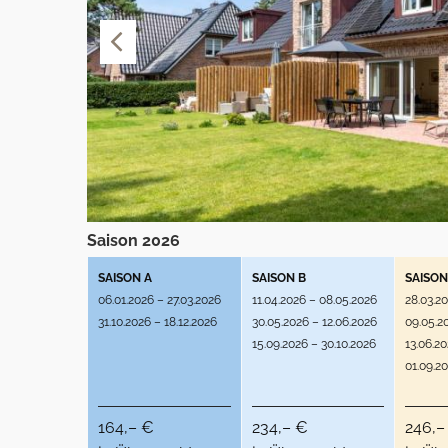
Saison 2026
SAISON A
SAISON B
SAISON
06.01.2026 – 27.03.2026
11.04.2026 – 08.05.2026
28.03.2
31.10.2026 – 18.12.2026
30.05.2026 – 12.06.2026
09.05.2
15.09.2026 – 30.10.2026
13.06.2
01.09.2
164,– €
234,– €
246,–