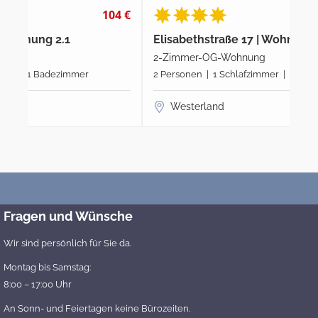
4 €
95 €
Elisabethstraße 17 | Wohnung 1.2
Eli
2-Zimmer-OG-Wohnung
2-Z
2 Personen | 1 Schlafzimmer | 1 Badezimmer
2 P
Westerland
Fragen und Wünsche
Wir sind persönlich für Sie da.
Montag bis Samstag:
8:00 – 17:00 Uhr
An Sonn- und Feiertagen keine Bürozeiten.