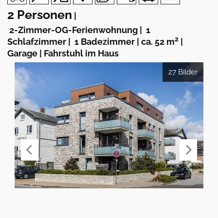
2 Personen
|
2-Zimmer-OG-Ferienwohnung
|
1
2
Schlafzimmer
|
1 Badezimmer
|
ca. 52 m
|
Garage
|
Fahrstuhl im Haus
27 Bilder