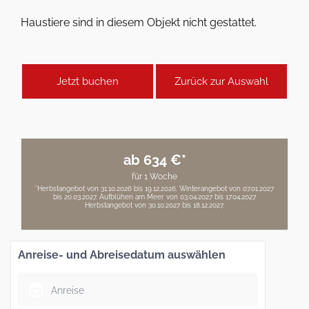
Haustiere sind in diesem Objekt nicht gestattet.
Jetzt buchen
Zurück zur Auswahl
ab 634 €*
für 1 Woche
*Herbstangebot von 31.10.2026 bis 19.12.2026. Winterangebot von 07.01.2027
bis 20.03.2027. Aufblühen am Meer von 03.04.2027 bis 17.04.2027.
Herbstangebot von 30.10.2027 bis 18.12.2027.
Anreise- und Abreisedatum auswählen