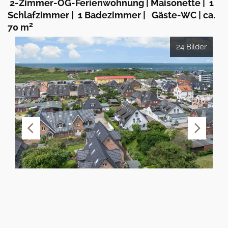
2-Zimmer-OG-Ferienwohnung | Maisonette
|
1
Schlafzimmer
|
1 Badezimmer
|
Gäste-WC
|
ca.
2
70 m
24 Bilder