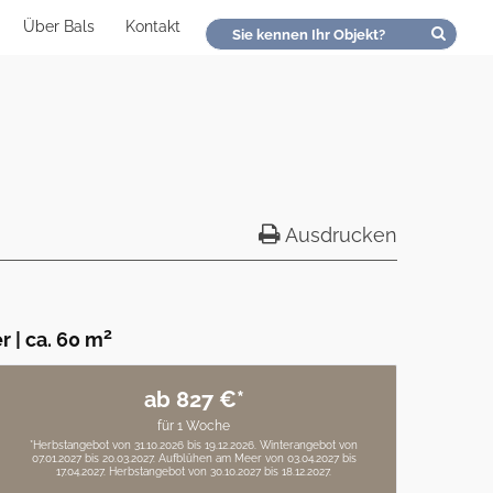
Über Bals
Kontakt
Ausdrucken
2
r
|
ca. 60 m
ab 827 €*
für 1 Woche
*Herbstangebot von 31.10.2026 bis 19.12.2026. Winterangebot von
07.01.2027 bis 20.03.2027. Aufblühen am Meer von 03.04.2027 bis
17.04.2027. Herbstangebot von 30.10.2027 bis 18.12.2027.