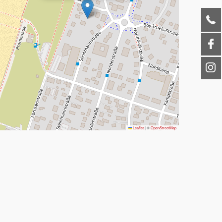
Leaflet
|
©
OpenStreetMap