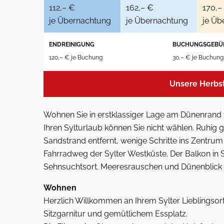
112,– €
162,– €
170,–
je Übernachtung
je Übernachtung
je Üb
ENDREINIGUNG
BUCHUNGSGEBÜ
120,– € je Buchung
30,– € je Buchung
Unsere Herbs
Wohnen Sie in erstklassiger Lage am Dünenrand
Ihren Sylturlaub können Sie nicht wählen. Ruhig
Sandstrand entfernt, wenige Schritte ins Zentru
Fahrradweg der Sylter Westküste. Der Balkon in S
Sehnsuchtsort. Meeresrauschen und Dünenblick 
Wohnen
Herzlich Willkommen an Ihrem Sylter Lieblingso
Sitzgarnitur und gemütlichem Essplatz.