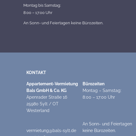
Montag bis Samstag:
8:00 – 17:00 Uhr
An Sonn- und Feiertagen keine Bürozeiten.
KONTAKT
Appartement-Vermietung
Bürozeiten
Bals GmbH & Co. KG
Montag – Samstag:
Apenrader Straße 16
8:00 – 17:00 Uhr
25980 Sylt / OT
Westerland
An Sonn- und Feiertagen
vermietung@bals-sylt.de
keine Bürozeiten.