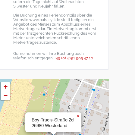
sofern die Tage nicht auf Weihnachten,
Silvester und Neujahr fallen.
Die Buchung eines Feriendomizils über die
Website www.bals-sylt.de stellt lediglich ein
Angebot des Mieters zum Abschluss eines
Mietvertrages dar. Ein Mietvertrag kommt erst
mit der fristgerechten Rückreichung des vom
Mieter unterzeichneten schriftlichen
Mietvertrages zustande.
Gerne nehmen wir Ihre Buchung auch
telefonisch entgegen:
+49 (0) 4651 995 47 10
+
−
×
Boy-Truels-Straße 2d
25980 Westerland