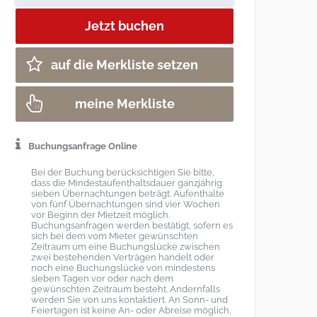
auf die Merkliste setzen
meine Merkliste
Buchungsanfrage Online
Bei der Buchung berücksichtigen Sie bitte,
dass die Mindestaufenthaltsdauer ganzjährig
sieben Übernachtungen beträgt. Aufenthalte
von fünf Übernachtungen sind vier Wochen
vor Beginn der Mietzeit möglich.
Buchungsanfragen werden bestätigt, sofern es
sich bei dem vom Mieter gewünschten
Zeitraum um eine Buchungslücke zwischen
zwei bestehenden Verträgen handelt oder
noch eine Buchungslücke von mindestens
sieben Tagen vor oder nach dem
gewünschten Zeitraum besteht. Andernfalls
werden Sie von uns kontaktiert. An Sonn- und
Feiertagen ist keine An- oder Abreise möglich,