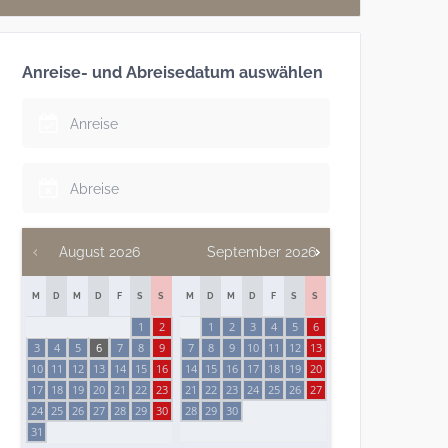
Anreise- und Abreisedatum auswählen
August
2026
September
2026
M
D
M
D
F
S
S
M
D
M
D
F
S
S
1
2
1
2
3
4
5
6
3
4
5
6
7
8
9
7
8
9
10
11
12
13
10
11
12
13
14
15
16
14
15
16
17
18
19
20
17
18
19
20
21
22
23
21
22
23
24
25
26
27
24
25
26
27
28
29
30
28
29
30
31