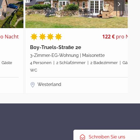
t
122 €
pro Nacht
Boy-Truels-Straße 2e
3-Zimmer-EG-Wohnung | Maisonette
4 Personen | 2 Schlafzimmer | 2 Badezimmer | Gäste
WC
Westerland
Schreiben Sie uns