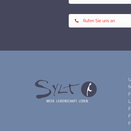
Rufen Sie uns an
U
N
F
L
F
F
F