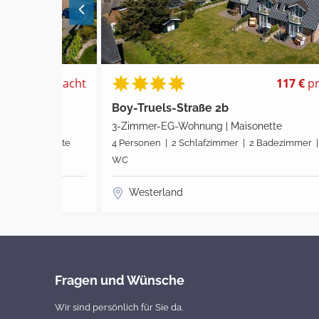
pro Nacht
117 €
pro Nach
Boy-Truels-Straße 2b
3-Zimmer-EG-Wohnung | Maisonette
 | Gäste
4 Personen | 2 Schlafzimmer | 2 Badezimmer | Gäste
WC
Westerland
Fragen und Wünsche
Wir sind persönlich für Sie da.