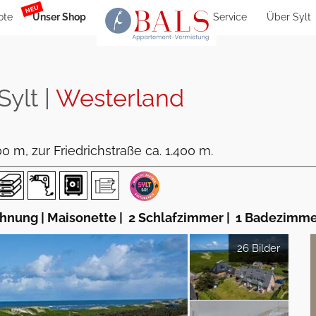
NEU
ote
Unser Shop
Service
Über Sylt
Sylt |
Westerland
 m, zur Friedrichstraße ca. 1.400 m.
nung | Maisonette
|
2 Schlafzimmer
|
1 Badezimme
26 Bilder