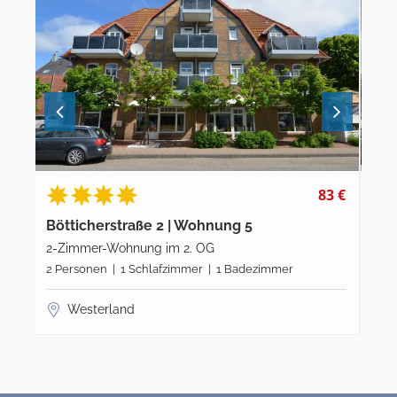
3 €
83 €
Bötticherstraße 2 | Wohnung 5
Böt
2-Zimmer-Wohnung im 2. OG
2-Z
2 Personen | 1 Schlafzimmer | 1 Badezimmer
2 P
Westerland