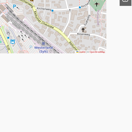
Leaflet
|
©
OpenStreetMap