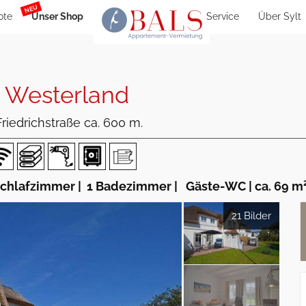
NEU
ote
Unser Shop
Service
Über Sylt
|
Westerland
riedrichstraße ca. 600 m.
Schlafzimmer
|
1 Badezimmer
|
Gäste-WC
|
ca. 69 m
21 Bilder