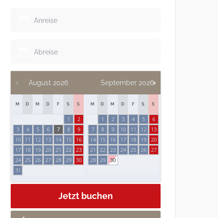
August
2026
September
2026
M
D
M
D
F
S
S
M
D
M
D
F
S
S
1
2
1
2
3
4
5
6
3
4
5
6
7
8
9
7
8
9
10
11
12
13
10
11
12
13
14
15
16
14
15
16
17
18
19
20
17
18
19
20
21
22
23
21
22
23
24
25
26
27
24
25
26
27
28
29
30
28
29
30
31