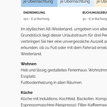
je Übernachtung
je Übernachtung
je Üb
ENDREINIGUNG
BUCHUNGSGEBÜ
150,– € je Buchung
30,– € je Buchung
Im idyllischen Alt-Westerland, umgeben von al
Grundstück liegt dieser Urlaubstraum für drei Pe
verbringen Sie hier eine unvergessliche Auszeit a
erkunden, ob zu Fuß oder mit dem Fahrrad errei
Westerland.
Wohnen
Hell und lässig gestaltetes Ferienhaus. Wohnzi
Essplatz.
Fußbodenheizung in allen Räumen.
Küche
Küche mit Induktions-Kochfeld, Backofen, Kompa
Espressomaschine (Nespresso). Filter-Kaffeemasc