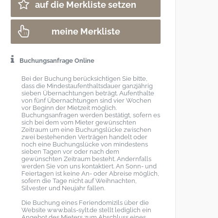
auf die Merkliste setzen
meine Merkliste
Buchungsanfrage Online
Bei der Buchung berücksichtigen Sie bitte,
dass die Mindestaufenthaltsdauer ganzjährig
sieben Übernachtungen beträgt. Aufenthalte
von fünf Übernachtungen sind vier Wochen
vor Beginn der Mietzeit möglich.
Buchungsanfragen werden bestätigt, sofern es
sich bei dem vom Mieter gewünschten
Zeitraum um eine Buchungslücke zwischen
zwei bestehenden Verträgen handelt oder
noch eine Buchungslücke von mindestens
sieben Tagen vor oder nach dem
gewünschten Zeitraum besteht. Andernfalls
werden Sie von uns kontaktiert. An Sonn- und
Feiertagen ist keine An- oder Abreise möglich,
sofern die Tage nicht auf Weihnachten,
Silvester und Neujahr fallen.
Die Buchung eines Feriendomizils über die
Website www.bals-sylt.de stellt lediglich ein
Angebot des Mieters zum Abschluss eines