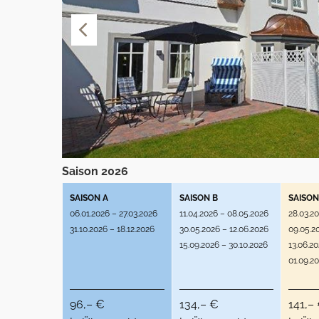
Saison 2026
SAISON A
SAISON B
SAISON
06.01.2026 – 27.03.2026
11.04.2026 – 08.05.2026
28.03.2
31.10.2026 – 18.12.2026
30.05.2026 – 12.06.2026
09.05.2
15.09.2026 – 30.10.2026
13.06.2
01.09.2
96,– €
134,– €
141,–