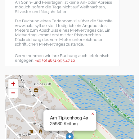
An Sonn- und Feiertagen ist keine An- oder Abreise
möglich, sofern die Tage nicht auf Weihnachten,
Silvester und Neujahr fallen.
Die Buchung eines Feriendomizils über die Website
www.bals-sylt.de stellt lediglich ein Angebot des
Mieters zum Abschluss eines Mietvertrages dar. Ein
Mietvertrag kommt erst mit der fristgerechten
Rückreichung des vom Mieter unterzeichneten
schriftlichen Mietvertrages zustande.
Gerne nehmen wir Ihre Buchung auch telefonisch
entgegen:
+49 (0) 4651 995 47 10
+
−
×
Am Tipkenhoog 4a
25980 Keitum