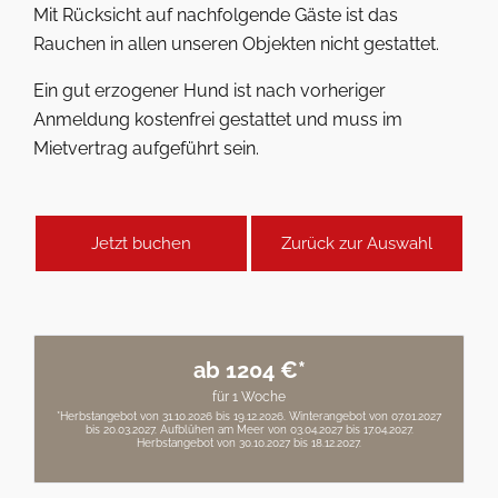
Mit Rücksicht auf nachfolgende Gäste ist das
Rauchen in allen unseren Objekten nicht gestattet.
Ein gut erzogener Hund ist nach vorheriger
Anmeldung kostenfrei gestattet und muss im
Mietvertrag aufgeführt sein.
Jetzt buchen
Zurück zur Auswahl
ab 1204 €*
für 1 Woche
*Herbstangebot von 31.10.2026 bis 19.12.2026. Winterangebot von 07.01.2027
bis 20.03.2027. Aufblühen am Meer von 03.04.2027 bis 17.04.2027.
Herbstangebot von 30.10.2027 bis 18.12.2027.