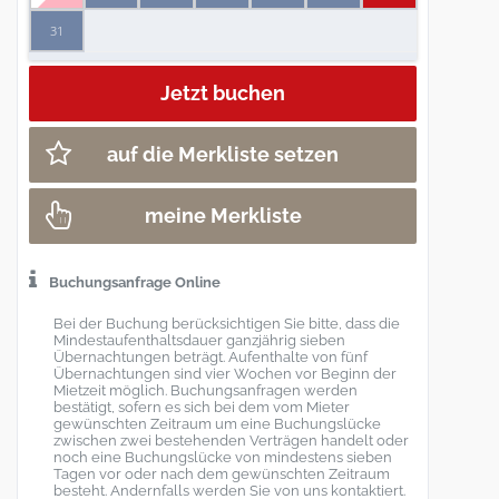
31
auf die Merkliste setzen
meine Merkliste
Buchungsanfrage Online
Bei der Buchung berücksichtigen Sie bitte, dass die
Mindestaufenthaltsdauer ganzjährig sieben
Übernachtungen beträgt. Aufenthalte von fünf
Übernachtungen sind vier Wochen vor Beginn der
Mietzeit möglich. Buchungsanfragen werden
bestätigt, sofern es sich bei dem vom Mieter
gewünschten Zeitraum um eine Buchungslücke
zwischen zwei bestehenden Verträgen handelt oder
noch eine Buchungslücke von mindestens sieben
Tagen vor oder nach dem gewünschten Zeitraum
besteht. Andernfalls werden Sie von uns kontaktiert.